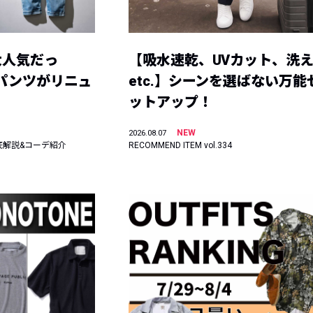
大人気だっ
【吸水速乾、UVカット、洗
ーパンツがリニュ
etc.】シーンを選ばない万能
ットアップ！
NEW
2026.08.07
底解説&コーデ紹介
RECOMMEND ITEM vol.334