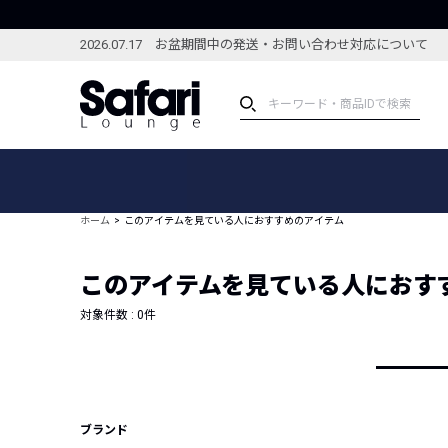
2026.07.17 お盆期間中の発送・お問い合わせ対応について
アイテム
スペシャル
カテゴリーから探す
スペシャルフィーチャ
ホーム
このアイテムを見ている人におすすめのアイテム
ブランドから探す
特集記事
絞り込んで探す
このアイテムを見ている人におす
新着アイテム
コーディネート
編集部のおすすめアイテム
対象件数 :
0
件
編集部のおすすめコー
ランキング
雑誌・カタログ掲載アイテム
セール
ブランド