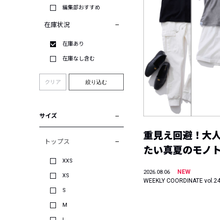
編集部おすすめ
在庫状況
在庫あり
在庫なし含む
クリア
絞り込む
サイズ
重見え回避！大
トップス
たい真夏のモノ
XXS
NEW
2026.08.06
XS
WEEKLY COORDINATE vol.2
S
M
L