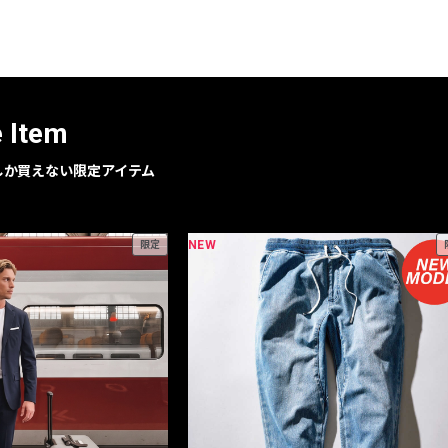
レコメンドアイテム
ピックアップアイテム
フォーカスブランド
セールおすすめアイテム
e Item
人気アイテム TOP 15
geでしか買えない限定アイテム
NEW
限定