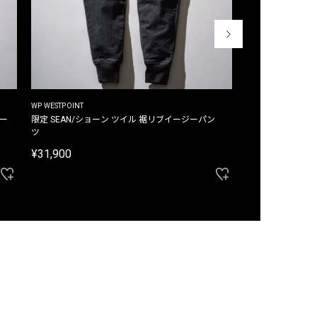
WP WESTPOINT
WP WESTPOINT
ジー
限定 SEAN/ショーン ツイル 裾リブイージーパン
限定 DAVID/デイヴィッド インデ
ツ
イージーパンツ
¥31,900
¥33,000