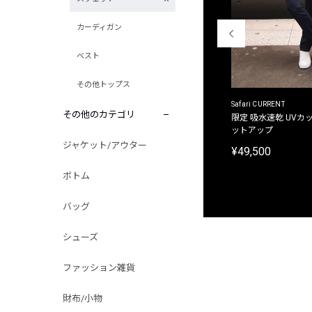
カーディガン
ベスト
その他トップス
ACANTHUS
Safari CURRENT
その他のカテゴリ
別注限定 フード付き チェックシャツジャケット
限定 吸水速乾 UVカッ
ットアップ
¥31,900
ジャケット/アウター
¥49,500
ボトム
バッグ
シューズ
ファッション雑貨
財布/小物