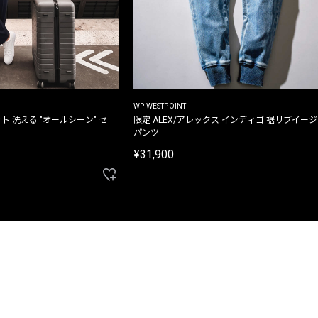
WP WESTPOINT
ト 洗える "オールシーン" セ
限定 ALEX/アレックス インディゴ 裾リブイー
パンツ
¥31,900