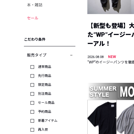
本・雑誌
セール
【新型も登場】
た”WP”イージ
こだわり条件
ーアル！
販売タイプ
NEW
2026.08.08
“WP”のイージーパンツを徹
通常商品
先行商品
限定商品
別注商品
セール商品
予約商品
新着アイテム
再入荷