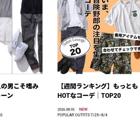
人の男こそ嗜み
【週間ランキング】もっとも
トーン
HOTなコーデ｜TOP20
NEW
2026.08.05
40
POPULAR OUTFITS 7/29~8/4