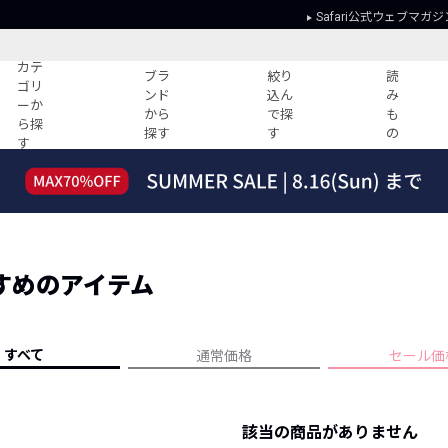
Safari公式ウェブマガジ
カテ
ブラ
絞り
読
ゴリ
ンド
込ん
み
ーか
から
で探
も
ら探
探す
す
の
す
読みもの
ガイド
ー
すべての記事
ショッピング
2026年のイチオシTシャツ！
初めての方
“WP”のイージーパンツを徹底解説&コ
Club Safari
ーデ紹介
すめのアイテム
よくある質問
HOTなコーデ TOP20
会社概要
ディネート
新ブランドご紹介！
会員利用規約
すべて
通常価格
セール価
人気記事ランキング
プライバシー
バイヤーズ レコメンド
特定商取引に
今週の別注アイテム
該当の商品がありません
ウィークリーコーデ