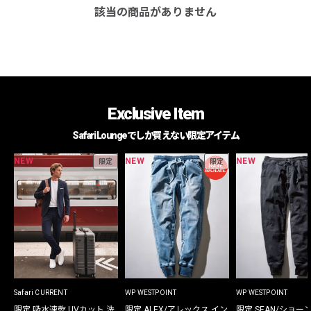
該当の商品がありません
Exclusive Item
Safari Loungeでしか買えない限定アイテム
NEW
NEW
NEW
限定
限定
Safari CURRENT
WP WESTPOINT
WP WESTPOINT
限定 吸水速乾 UVカット 洗
限定 ALEX/アレックス イン
限定 SEAN/ショー