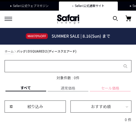
Safari公式ウェブマガジン
Safari公式通販サイト
Sa
ホーム
バッグ | DSQUARED2 (ディースクエアード)
対象件数 : 0件
すべて
通常価格
セール価格
絞り込み
おすすめ順
0 件