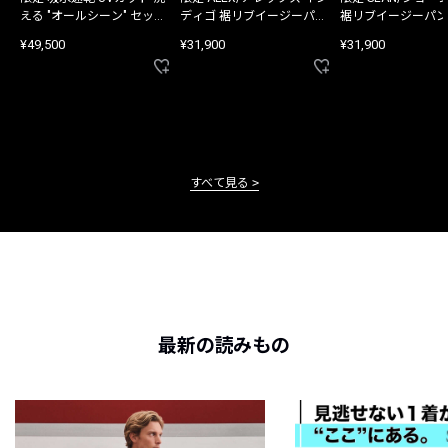
える "オールシーン" セット
ディゴ 裾リブイージーパン
裾リブイージーパン
アップ
ツ
¥49,500
¥31,900
¥31,900
すべて見る
最新の読みもの