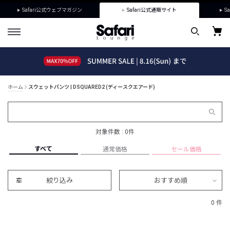
Safari公式ウェブマガジン
Safari公式通販サイト
Sa
ホーム
スウェットパンツ | DSQUARED2 (ディースクエアード)
対象件数 : 0件
すべて
通常価格
セール価格
絞り込み
おすすめ順
0 件