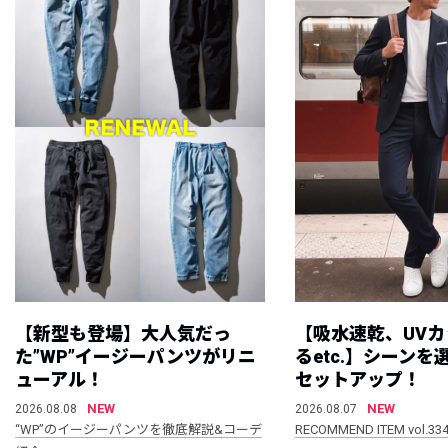
【新型も登場】大人気だっ
【吸水速乾、UV
た”WP”イージーパンツがリニ
るetc.】シーン
ューアル！
セットアップ！
NEW
NEW
2026.08.08
2026.08.07
“WP”のイージーパンツを徹底解説&コーデ
RECOMMEND ITEM vol.33