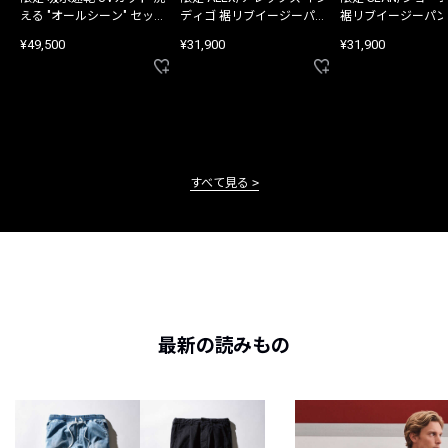
える "オールシーン" セット
ディゴ 裾リブイージーパン
裾リブイージーパン
アップ
ツ
¥49,500
¥31,900
¥31,900
すべて見る
最新の読みもの