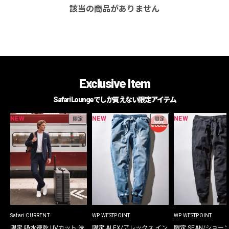
該当の商品がありません
Exclusive Item
Safari Loungeでしか買えない限定アイテム
NEW
NEW
NEW
限定
限定
Safari CURRENT
WP WESTPOINT
WP WESTPOINT
限定 吸水速乾 UVカット 洗
限定 ALEX/アレックス イン
限定 SEAN/ショー