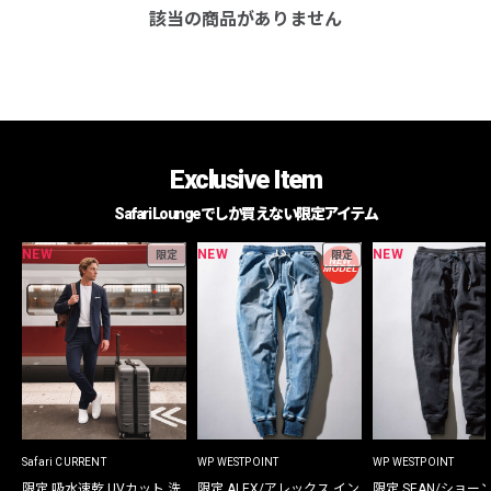
該当の商品がありません
Exclusive Item
Safari Loungeでしか買えない限定アイテム
NEW
NEW
NEW
限定
限定
Safari CURRENT
WP WESTPOINT
WP WESTPOINT
限定 吸水速乾 UVカット 洗
限定 ALEX/アレックス イン
限定 SEAN/ショー