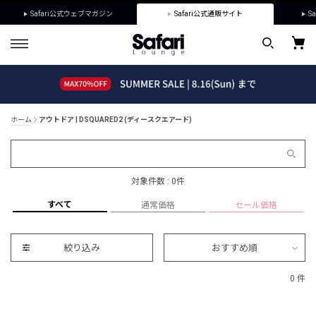
Safari公式ウェブマガジン
Safari公式通販サイト
Sa
ホーム
アウトドア | DSQUARED2 (ディースクエアード)
対象件数 : 0件
すべて
通常価格
セール価格
絞り込み
おすすめ順
0 件