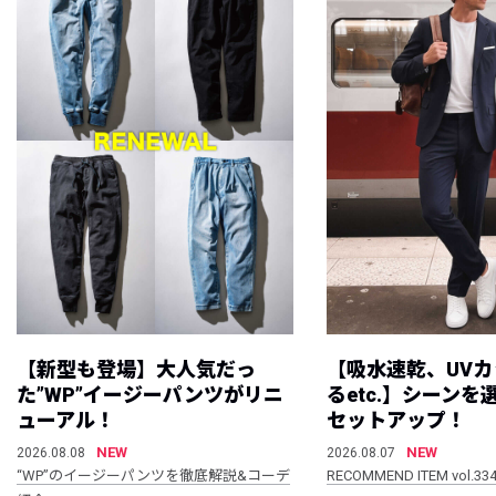
【新型も登場】大人気だっ
【吸水速乾、UV
た”WP”イージーパンツがリニ
るetc.】シーン
ューアル！
セットアップ！
NEW
NEW
2026.08.08
2026.08.07
“WP”のイージーパンツを徹底解説&コーデ
RECOMMEND ITEM vol.33