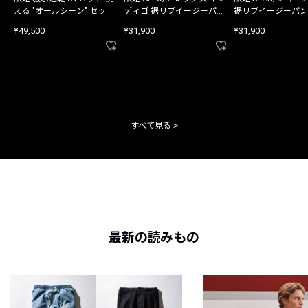
える "オールシーン" セット
ディゴ 裾リブイージーパン
裾リブイージーパン
アップ
ツ
¥49,500
¥31,900
¥31,900
すべて見る
最新の読みもの