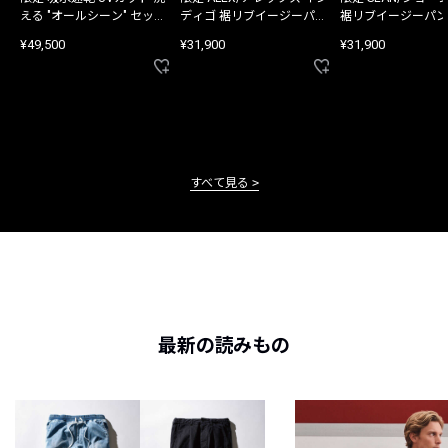
える "オールシーン" セット
ディゴ 裾リブイージーパン
裾リブイージーパン
アップ
ツ
¥49,500
¥31,900
¥31,900
すべて見る
最新の読みもの