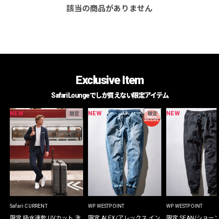
該当の商品がありません
Exclusive Item
Safari Loungeでしか買えない限定アイテム
NEW
NEW
NEW
限定
限定
Safari CURRENT
WP WESTPOINT
WP WESTPOINT
限定 吸水速乾 UVカット 洗
限定 ALEX/アレックス イン
限定 SEAN/ショー