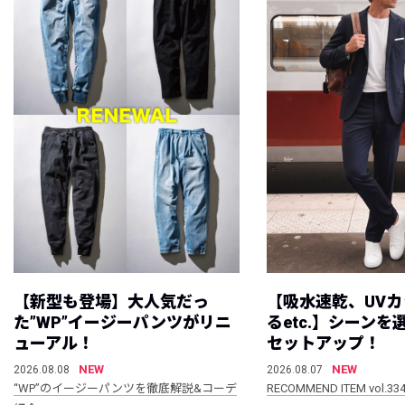
【新型も登場】大人気だっ
【吸水速乾、UV
た”WP”イージーパンツがリニ
るetc.】シーン
ューアル！
セットアップ！
NEW
NEW
2026.08.08
2026.08.07
“WP”のイージーパンツを徹底解説&コーデ
RECOMMEND ITEM vol.33