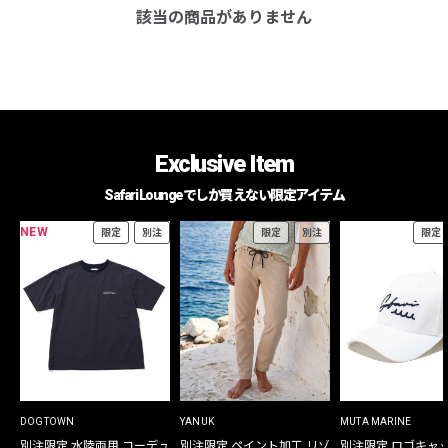
該当の商品がありません
Exclusive Item
Safari Loungeでしか買えない限定アイテム
NEW
限定
別注
限定
別注
限定
DOGTOWN
YANUK
MUTA MARINE
別注限定 水陸両用 コーデュ
別注限定 ペイント加工 リゾ
別注限定 ロゴキャ