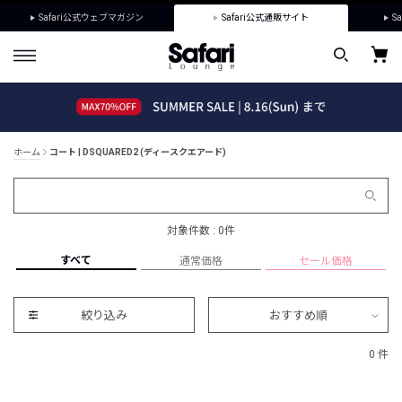
Safari公式ウェブマガジン
Safari公式通販サイト
Sa
ホーム
コート | DSQUARED2 (ディースクエアード)
対象件数 : 0件
すべて
通常価格
セール価格
絞り込み
おすすめ順
0 件