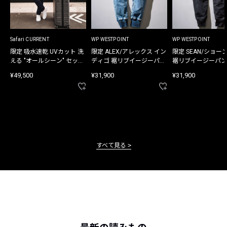
Safari CURRENT
WP WESTPOINT
WP WESTPOINT
限定 吸水速乾 UVカット 洗
限定 ALEX/アレックス イン
限定 SEAN/ショー
える "オールシーン" セット
ディゴ 裾リブイージーパン
裾リブイージーパン
アップ
ツ
¥49,500
¥31,900
¥31,900
すべて見る