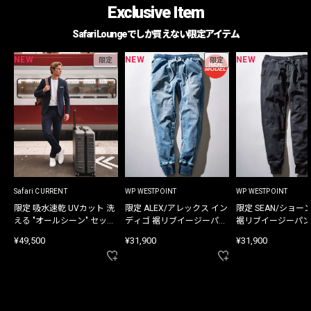
Exclusive Item
Safari Loungeでしか買えない限定アイテム
NEW
NEW
NEW
限定
限定
Safari CURRENT
WP WESTPOINT
WP WESTPOINT
限定 吸水速乾 UVカット 洗
限定 ALEX/アレックス イン
限定 SEAN/ショー
える "オールシーン" セット
ディゴ 裾リブイージーパン
裾リブイージーパン
アップ
ツ
¥49,500
¥31,900
¥31,900