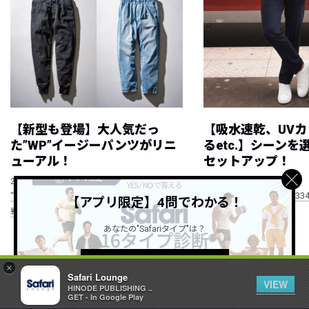
【新型も登場】大人気だっ
【吸水速乾、UV
た”WP”イージーパンツがリニ
るetc.】シーン
ューアル！
セットアップ！
NEW
NEW
2026.08.08
2026.08.07
“WP”のイージーパンツを徹底解説&コーデ
RECOMMEND ITEM vol.33
【アプリ限定】4問でわかる！
紹介
あなたの"Safariタイプ"は？
すべて見る
詳しくはこちら ＞
×
Safari Lounge
VIEW
HINODE PUBLISHING ..
GET - In Google Play