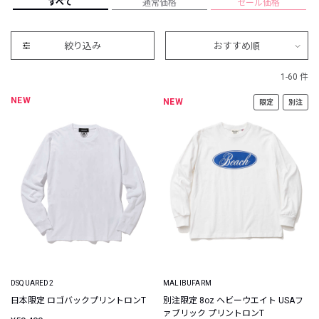
すべて
通常価格
セール価格
絞り込み
おすすめ順
1-60 件
NEW
NEW
限定
別注
DSQUARED2
MALIBUFARM
日本限定 ロゴバックプリントロンT
別注限定 8oz ヘビーウエイト USAフ
ァブリック プリントロンT