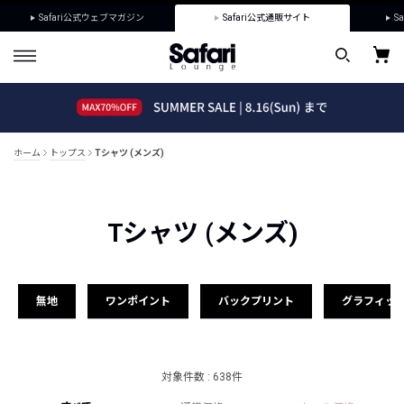
Safari公式ウェブマガジン
Safari公式通販サイト
Sa
ホーム
トップス
Tシャツ (メンズ)
Tシャツ (メンズ)
無地
ワンポイント
バックプリント
グラフィッ
対象件数 : 638件