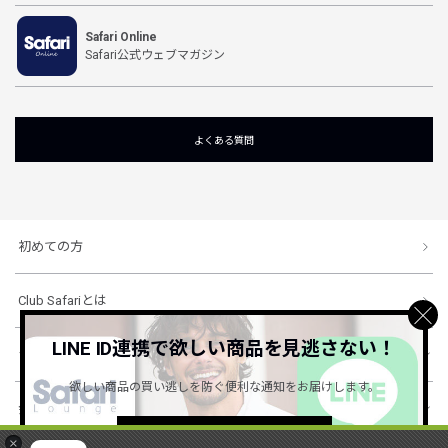
Safari Online
Safari公式ウェブマガジン
よくある質問
初めての方
Club Safariとは
LINE ID連携で欲しい商品を見逃さない！
ショッピングガイド
欲しい商品の買い逃しを防ぐ便利な通知をお届けします。
会社概要・規約
詳しくはこちら ＞
×