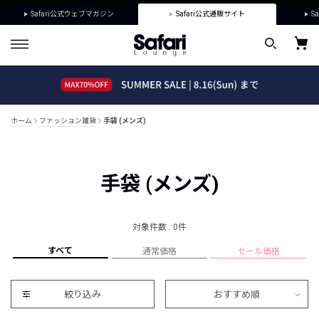
Safari公式ウェブマガジン
Safari公式通販サイト
Sa
ホーム
ファッション雑貨
手袋 (メンズ)
手袋 (メンズ)
対象件数 : 0件
すべて
通常価格
セール価格
絞り込み
おすすめ順