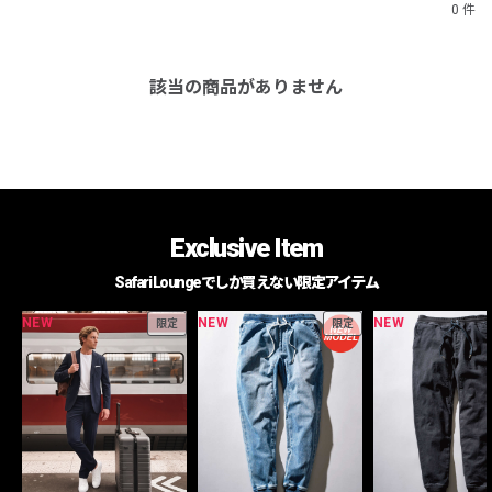
0 件
該当の商品がありません
Exclusive Item
Safari Loungeでしか買えない限定アイテム
NEW
NEW
NEW
限定
限定