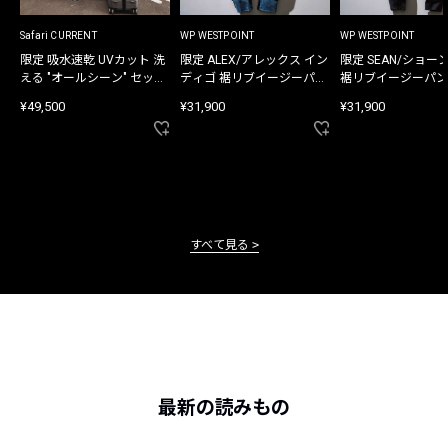
Safari CURRENT
WP WESTPOINT
WP WESTPOINT
限定 吸水速乾 UVカット 洗
限定 ALEX/アレックス イン
限定 SEAN/ショー
える "オールシーン" セット
ディゴ 裾リブイージーパン
裾リブイージーパン
アップ
ツ
¥49,500
¥31,900
¥31,900
すべて見る
最新の読みもの