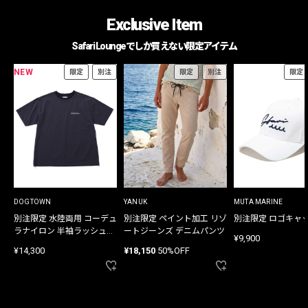
Exclusive Item
Safari Loungeでしか買えない限定アイテム
NEW
限定
別注
限定
別注
限定
DOGTOWN
YANUK
MUTA MARINE
別注限定 水陸両用 コーデュ
別注限定 ペイント加工 リゾ
別注限定 ロゴキャ
ラナイロン 半袖ラッシュガ
ートジーンズ デニムパンツ
¥9,900
ード
¥14,300
¥18,150
50%OFF