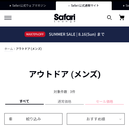
Safari公式ウェブマガジン
Safari公式通販サイト
Sa
ホーム
アウトドア (メンズ)
アウトドア (メンズ)
対象件数 : 3件
すべて
通常価格
セール価格
絞り込み
おすすめ順