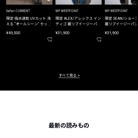
Safari CURRENT
WP WESTPOINT
WP WESTPOINT
限定 吸水速乾 UVカット 洗
限定 ALEX/アレックス イン
限定 SEAN/ショー
える "オールシーン" セット
ディゴ 裾リブイージーパン
裾リブイージーパン
アップ
ツ
¥49,500
¥31,900
¥31,900
すべて見る
最新の読みもの