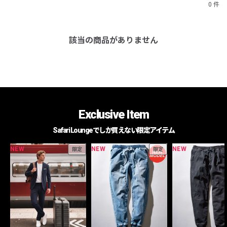
0 件
該当の商品がありません
Exclusive Item
Safari Loungeでしか買えない限定アイテム
NEW
NEW
NEW
限定
限定