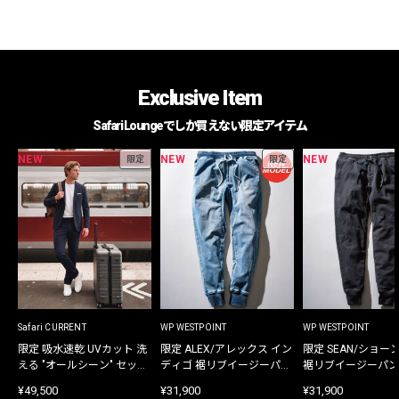
Exclusive Item
Safari Loungeでしか買えない限定アイテム
NEW
NEW
NEW
限定
限定
Safari CURRENT
WP WESTPOINT
WP WESTPOINT
限定 吸水速乾 UVカット 洗
限定 ALEX/アレックス イン
限定 SEAN/ショー
える "オールシーン" セット
ディゴ 裾リブイージーパン
裾リブイージーパン
アップ
ツ
¥49,500
¥31,900
¥31,900