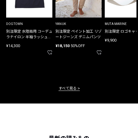
DOGTOWN
YANUK
MUTA MARINE
別注限定 水陸両用 コーデュ
別注限定 ペイント加工 リゾ
別注限定 ロゴキャ
ラナイロン 半袖ラッシュガ
ートジーンズ デニムパンツ
¥9,900
ード
¥14,300
¥18,150
50%OFF
すべて見る