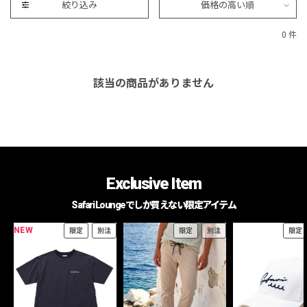
絞り込み
価格の高い順
0 件
該当の商品がありません
Exclusive Item
Safari Loungeでしか買えない限定アイテム
NEW
限定
別注
限定
別注
限定