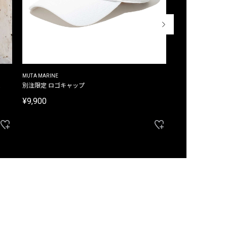
MUTA MARINE
CROSSLEY
ム
別注限定 ロゴキャップ
別注限定 ノースリ
¥9,900
¥8,580
40%OFF