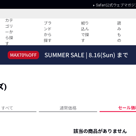
Safari公式ウェブマガジ
カテ
ブラ
絞り
読
ゴリ
ンド
込ん
み
ーか
から
で探
も
ら探
探す
す
の
す
読みもの
ガイド
ー
すべての記事
ショッピング
2026年のイチオシTシャツ！
初めての方
“WP”のイージーパンツを徹底解説&コ
Club Safari
ーデ紹介
ズ)
よくある質問
HOTなコーデ TOP20
会社概要
ディネート
新ブランドご紹介！
会員利用規約
セール価
すべて
通常価格
人気記事ランキング
プライバシー
バイヤーズ レコメンド
特定商取引に
今週の別注アイテム
該当の商品がありません
ウィークリーコーデ