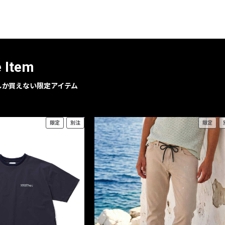
レコメンドアイテム
ピックアップアイテム
フォーカスブランド
セールおすすめアイテム
e Item
人気アイテム TOP 15
geでしか買えない限定アイテム
限定
別注
限定