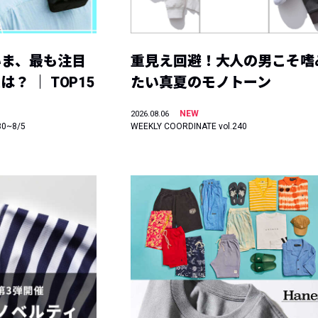
いま、最も注目
重見え回避！大人の男こそ嗜
？ ｜ TOP15
たい真夏のモノトーン
NEW
2026.08.06
30~8/5
WEEKLY COORDINATE vol.240