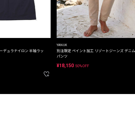
YANUK
コーデュラナイロン 半袖ラッ
別注限定 ペイント加工 リゾートジーンズ デニ
パンツ
¥18,150
50%OFF