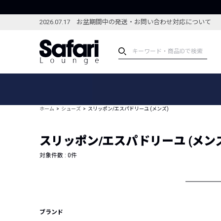
2026.07.17 お盆期間中の発送・お問い合わせ対応について
アイテム
スペシャル
カテゴリーから探す
スペシャルフィーチャ
ホーム
シューズ
スリッポン/エスパドリーユ (メンズ)
ブランドから探す
特集記事
絞り込んで探す
スリッポン/エスパドリーユ (メン
新着アイテム
コーディネート
編集部のおすすめアイテム
対象件数 :
0
件
編集部のおすすめコー
ランキング
雑誌・カタログ掲載アイテム
セール
ブランド