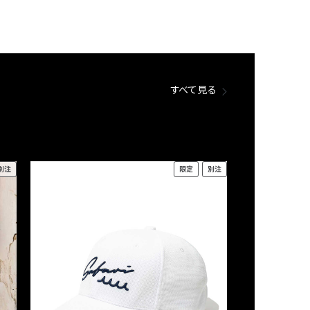
すべて見る
別注
限定
別注