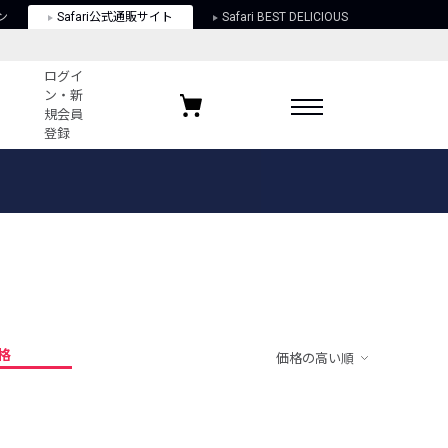
ン
Safari公式通販サイト
Safari BEST DELICIOUS
ログイ
ン・新
規会員
登録
ログイン・新規会員登録
お気に入りアイテム
ガイド
お気に入りブランド
お気に入り記事
最近チェックしたアイテム
格
価格の高い順
ポリシー
関する法律