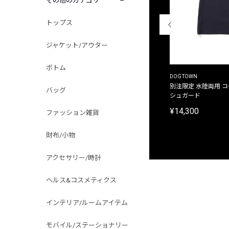
その他のカテゴリ
トップス
ジャケット/アウター
ボトム
THE DUFFER OF ST.GEORGE
DOGTOWN
別注限定 ピグメントダイ バックプリント サーフ
別注限定 水陸両用 
バッグ
プリントTシャツ
シュガード
¥9,900
¥14,300
ファッション雑貨
財布/小物
アクセサリー/時計
ヘルス&コスメティクス
インテリア/ルームアイテム
モバイル/ステーショナリー