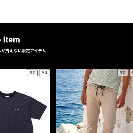
レコメンドアイテム
ピックアップアイテム
フォーカスブランド
セールおすすめアイテム
e Item
人気アイテム TOP 15
geでしか買えない限定アイテム
限定
別注
限定