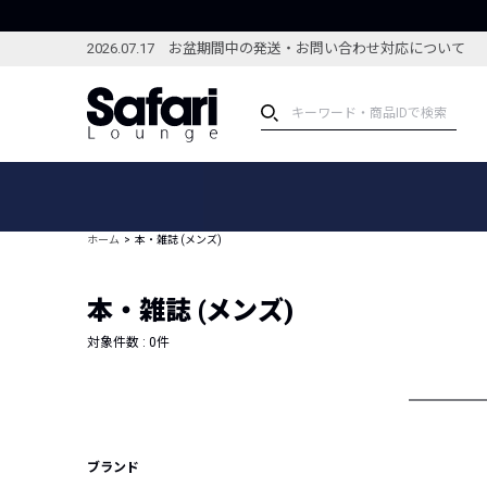
2026.07.17 お盆期間中の発送・お問い合わせ対応について
アイテム
スペシャル
カテゴリーから探す
スペシャルフィーチャ
ホーム
本・雑誌 (メンズ)
ブランドから探す
特集記事
絞り込んで探す
本・雑誌 (メンズ)
新着アイテム
コーディネート
編集部のおすすめアイテム
対象件数 :
0
件
編集部のおすすめコー
ランキング
雑誌・カタログ掲載アイテム
セール
ブランド