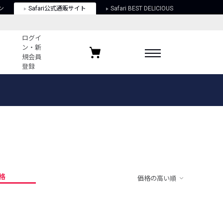
ン
Safari公式通販サイト
Safari BEST DELICIOUS
ログイ
ン・新
規会員
登録
ログイン・新規会員登録
お気に入りアイテム
ガイド
お気に入りブランド
お気に入り記事
最近チェックしたアイテム
格
価格の高い順
ポリシー
関する法律