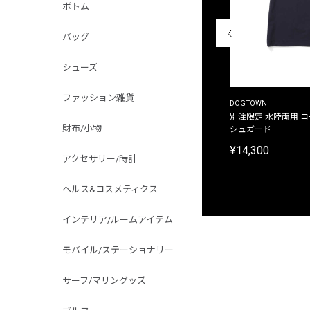
ボトム
バッグ
シューズ
ファッション雑貨
THE DUFFER OF ST.GEORGE
DOGTOWN
別注限定 ピグメントダイ バックプリント サーフ
別注限定 水陸両用 
財布/小物
プリントTシャツ
シュガード
¥9,900
¥14,300
アクセサリー/時計
ヘルス&コスメティクス
インテリア/ルームアイテム
モバイル/ステーショナリー
サーフ/マリングッズ