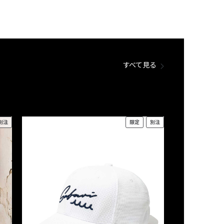
すべて見る
別注
限定
別注