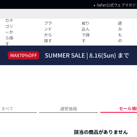
Safari公式ウェブマガジ
カテ
ブラ
絞り
読
ゴリ
ンド
込ん
み
ーか
から
で探
も
ら探
探す
す
の
す
読みもの
ガイド
ー
すべての記事
ショッピング
2026年のイチオシTシャツ！
初めての方
“WP”のイージーパンツを徹底解説&コ
Club Safari
ーデ紹介
よくある質問
HOTなコーデ TOP20
会社概要
ディネート
新ブランドご紹介！
会員利用規約
セール価
すべて
通常価格
人気記事ランキング
プライバシー
バイヤーズ レコメンド
特定商取引に
今週の別注アイテム
該当の商品がありません
ウィークリーコーデ