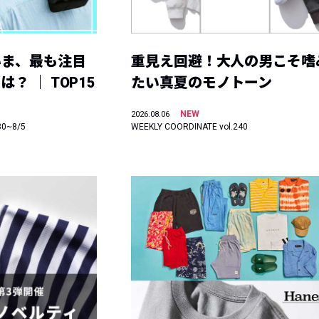
いま、最も注目
重見え回避！大人の男こそ嗜
？ ｜ TOP15
たい真夏のモノトーン
NEW
2026.08.06
30~8/5
WEEKLY COORDINATE vol.240