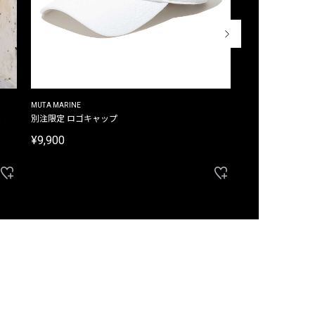
MUTA MARINE
CROSSLEY
ム
別注限定 ロゴキャップ
別注限定 ノースリ
¥9,900
¥8,580
40%OFF