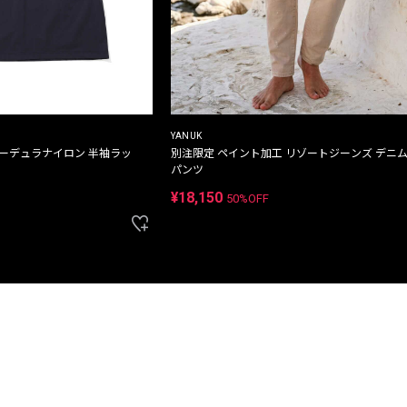
YANUK
コーデュラナイロン 半袖ラッ
別注限定 ペイント加工 リゾートジーンズ デニ
パンツ
¥18,150
50%OFF