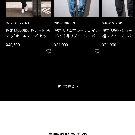
Safari CURRENT
WP WESTPOINT
WP WESTPOINT
限定 吸水速乾 UVカット 洗
限定 ALEX/アレックス イン
限定 SEAN/ショー
える "オールシーン" セット
ディゴ 裾リブイージーパン
裾リブイージーパン
アップ
ツ
¥49,500
¥31,900
¥31,900
すべて見る