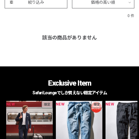
絞り込み
価格の高い順
0 件
該当の商品がありません
Exclusive Item
Safari Loungeでしか買えない限定アイテム
NEW
NEW
NEW
限定
限定