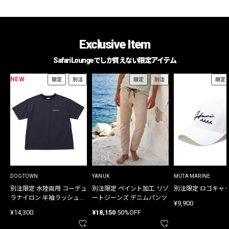
Exclusive Item
Safari Loungeでしか買えない限定アイテム
NEW
限定
別注
限定
別注
限定
DOGTOWN
YANUK
MUTA MARINE
別注限定 水陸両用 コーデュ
別注限定 ペイント加工 リゾ
別注限定 ロゴキャ
ラナイロン 半袖ラッシュガ
ートジーンズ デニムパンツ
¥9,900
ード
¥14,300
¥18,150
50%OFF