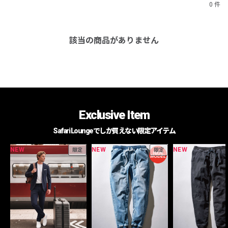
0 件
該当の商品がありません
Exclusive Item
Safari Loungeでしか買えない限定アイテム
NEW
NEW
NEW
限定
限定