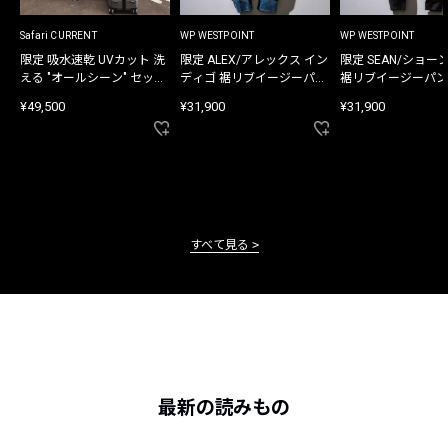
Safari CURRENT
WP WESTPOINT
WP WESTPOINT
限定 吸水速乾 UVカット 洗
限定 ALEX/アレックス イン
限定 SEAN/ショー
える "オールシーン" セット
ディゴ 裾リブイージーパン
裾リブイージーパン
アップ
ツ
¥49,500
¥31,900
¥31,900
すべて見る
最新の読みもの