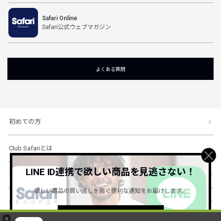
Safari Online
Safari公式ウェブマガジン
よくある質問
初めての方
Club Safariとは
LINE ID連携で欲しい商品を見逃さない！
ショッピングガイド
欲しい商品の買い逃しを防ぐ便利な通知をお届けします。
会社概要・規約
詳しくはこちら ＞
×