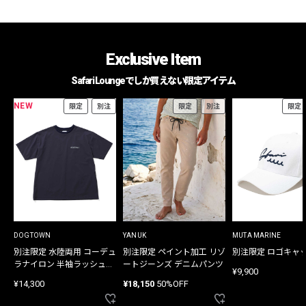
Exclusive Item
Safari Loungeでしか買えない限定アイテム
NEW
限定
別注
限定
別注
限定
DOGTOWN
YANUK
MUTA MARINE
別注限定 水陸両用 コーデュ
別注限定 ペイント加工 リゾ
別注限定 ロゴキャ
ラナイロン 半袖ラッシュガ
ートジーンズ デニムパンツ
¥9,900
ード
¥14,300
¥18,150
50%OFF