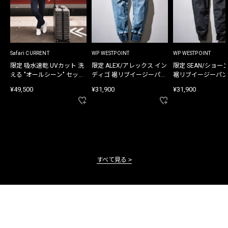
Safari CURRENT
WP WESTPOINT
WP WESTPOINT
限定 吸水速乾 UVカット 洗
限定 ALEX/アレックス イン
限定 SEAN/ショー
える "オールシーン" セット
ディゴ 裾リブイージーパン
裾リブイージーパン
アップ
ツ
¥49,500
¥31,900
¥31,900
すべて見る