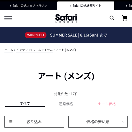
Safari公式ウェブマガジン
Safari公式通販サイト
Sa
ホーム
インテリア/ルームアイテム
アート (メンズ)
アート (メンズ)
対象件数 : 17件
すべて
通常価格
セール価格
絞り込み
価格の安い順