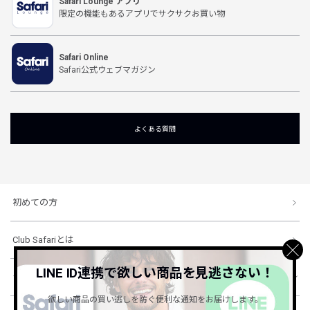
Safari Lounge アプリ
限定の機能もあるアプリでサクサクお買い物
Safari Online
Safari公式ウェブマガジン
よくある質問
初めての方
Club Safariとは
LINE ID連携で欲しい商品を見逃さない！
ショッピングガイド
欲しい商品の買い逃しを防ぐ便利な通知をお届けします。