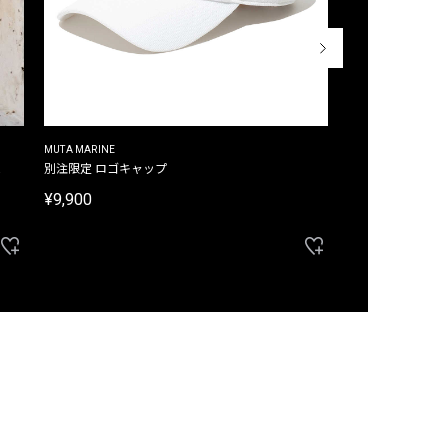
MUTA MARINE
CROSSLEY
ム
別注限定 ロゴキャップ
別注限定 ノースリ
¥9,900
¥8,580
40%OFF