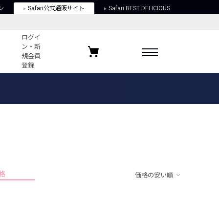
ン
Safari公式通販サイト
Safari BEST DELICIOUS
ログイ
ン・新
規会員
登録
ログイン・新規会員登録
お気に入りアイテム
ガイド
お気に入りブランド
お気に入り記事
最近チェックしたアイテム
格
価格の安い順
ポリシー
関する法律