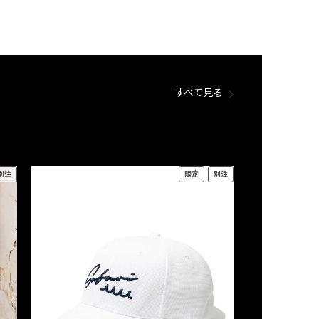
すべて見る
別注
限定
別注