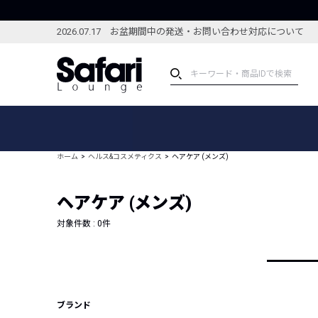
2026.07.17 お盆期間中の発送・お問い合わせ対応について
アイテム
スペシャル
カテゴリーから探す
スペシャルフィーチャ
ホーム
ヘルス&コスメティクス
ヘアケア (メンズ)
ブランドから探す
特集記事
絞り込んで探す
ヘアケア (メンズ)
新着アイテム
コーディネート
編集部のおすすめアイテム
対象件数 :
0
件
編集部のおすすめコー
ランキング
雑誌・カタログ掲載アイテム
セール
ブランド