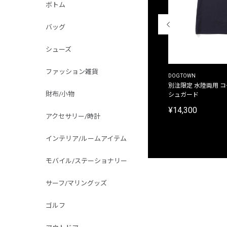
ボトム
バッグ
シューズ
ファッション雑貨
THE DUFFER OF ST.GEORGE
DOGTOWN
別注限定 ピグメントダイ バックプリント サーフ
別注限定 水陸両用 
財布/小物
プリントTシャツ
シュガード
¥9,900
¥14,300
アクセサリー/時計
インテリア/ルームアイテム
モバイル/ステーショナリー
サーフ/マリングッズ
ゴルフ