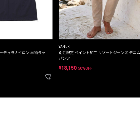
YANUK
コーデュラナイロン 半袖ラッ
別注限定 ペイント加工 リゾートジーンズ デニ
パンツ
¥18,150
50%OFF