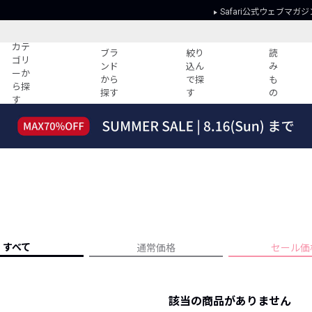
Safari公式ウェブマガジ
カテ
ブラ
絞り
読
ゴリ
ンド
込ん
み
ーか
から
で探
も
ら探
探す
す
の
す
読みもの
ガイド
ー
すべての記事
ショッピング
2026年のイチオシTシャツ！
初めての方
“WP”のイージーパンツを徹底解説&コ
Club Safari
ーデ紹介
よくある質問
HOTなコーデ TOP20
会社概要
ディネート
新ブランドご紹介！
会員利用規約
すべて
通常価格
セール価
人気記事ランキング
プライバシー
バイヤーズ レコメンド
特定商取引に
今週の別注アイテム
該当の商品がありません
ウィークリーコーデ