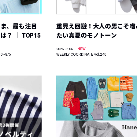
いま、最も注目
重見え回避！大人の男こそ嗜
？ ｜ TOP15
たい真夏のモノトーン
NEW
2026.08.06
30~8/5
WEEKLY COORDINATE vol.240