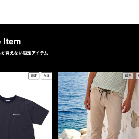
レコメンドアイテム
ピックアップアイテム
フォーカスブランド
セールおすすめアイテム
e Item
人気アイテム TOP 15
geでしか買えない限定アイテム
限定
別注
限定