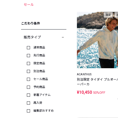
セール
限定
こだわり条件
販売タイプ
通常商品
先行商品
限定商品
別注商品
ACANTHUS
セール商品
別注限定 タイダイ プルオー
ーパーカ
予約商品
¥10,450
50%OFF
新着アイテム
再入荷
編集部おすすめ