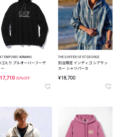
A7 EMPORIO ARMANI
THE DUFFER OF ST.GEORGE
ロゴ入り プルオーバーフーデ
別注限定 インディゴ シアサッ
ィー
カー シャツパーカ
17,710
¥18,700
30%OFF