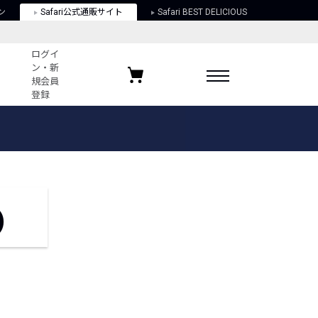
ン
Safari公式通販サイト
Safari BEST DELICIOUS
ログイ
ン・新
規会員
登録
ログイン・新規会員登録
お気に入りアイテム
ガイド
お気に入りブランド
お気に入り記事
最近チェックしたアイテム
)
ポリシー
関する法律