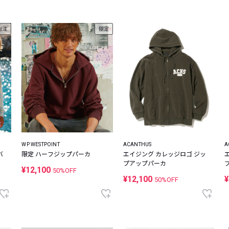
別注
限定
WP WESTPOINT
ACANTHUS
A
バ
限定 ハーフジップパーカ
エイジング カレッジロゴ ジッ
プアップパーカ
¥12,100
50%OFF
¥12,100
¥
50%OFF