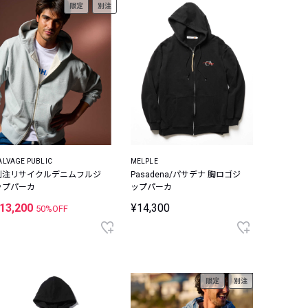
限定
別注
ALVAGE PUBLIC
MELPLE
別注リサイクルデニムフルジ
Pasadena/パサデナ 胸ロゴジ
ップパーカ
ップパーカ
13,200
¥14,300
50%OFF
限定
別注