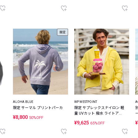
限定
ALOHA BLUE
WP WESTPOINT
A
限定 サーマル プリントパーカ
限定 サプレックスナイロン 軽
量 UVカット 撥水 ライトアウ
¥8,800
50%OFF
ター
¥9,625
¥
65%OFF