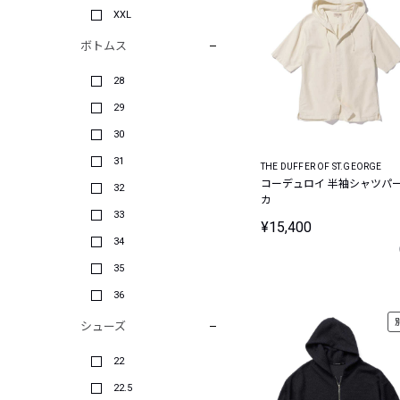
XXL
ボトムス
28
29
30
31
THE DUFFER OF ST.GEORGE
コーデュロイ 半袖シャツパ
32
カ
33
¥15,400
34
35
36
シューズ
22
22.5