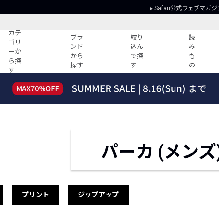
Safari公式ウェブマガジ
カテ
ブラ
絞り
読
ゴリ
ンド
込ん
み
ーか
から
で探
も
ら探
探す
す
の
す
読みもの
ガイド
ー
すべての記事
ショッピング
2026年のイチオシTシャツ！
初めての方
“WP”のイージーパンツを徹底解説&コ
Club Safari
ーデ紹介
よくある質問
パーカ (メンズ
HOTなコーデ TOP20
会社概要
ディネート
新ブランドご紹介！
会員利用規約
人気記事ランキング
プライバシー
バイヤーズ レコメンド
特定商取引に
プリント
ジップアップ
今週の別注アイテム
ウィークリーコーデ