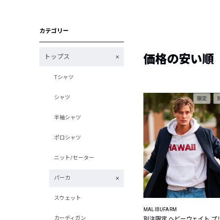
カテゴリー
価格の安い順
トップス
Tシャツ
シャツ
限定
半袖シャツ
ポロシャツ
ニット/セーター
パーカ
スウェット
MALIBUFARM
カーディガン
別注限定 ヘビーウェイト プ