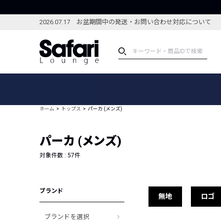
2026.07.17 お盆期間中の発送・お問い合わせ対応について
アイテム
スペシャル
カテゴリーから探す
スペシャルフィーチャ
ホーム
トップス
パーカ (メンズ)
ブランドから探す
特集記事
絞り込んで探す
パーカ (メンズ)
新着アイテム
コーディネート
編集部のおすすめアイテム
対象件数 :
57
件
編集部のおすすめコー
ランキング
雑誌・カタログ掲載アイテム
ブランド
セール
無地
ロゴ
ブランドを選択