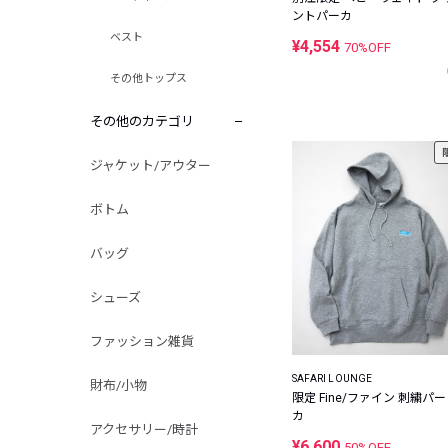
ントパーカ
ベスト
¥4,554
70%OFF
その他トップス
その他のカテゴリ
ジャケット/アウター
ボトム
バッグ
シューズ
ファッション雑貨
SAFARI LOUNGE
財布/小物
限定 Fine/ファイン 刺繍パー
カ
アクセサリー/時計
¥6,600
50%OFF