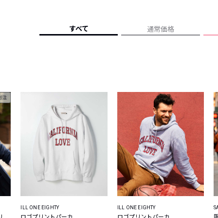
レコメンドアイテム
ピックアップアイテム
すべて
通常価格
フォーカスブランド
セールおすすめアイテム
人気アイテム TOP 15
別注
ILL ONE EIGHTY
ILL ONE EIGHTY
S
リ
ロゴプリントパーカ
ロゴプリントパーカ
限