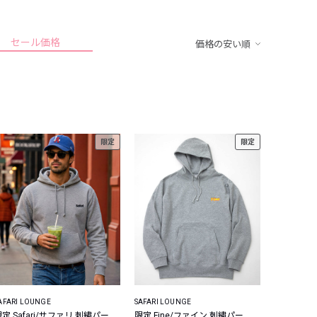
セール価格
価格の安い順
限定
限定
AFARI LOUNGE
SAFARI LOUNGE
定 Safari/サファリ 刺繍パー
限定 Fine/ファイン 刺繍パー