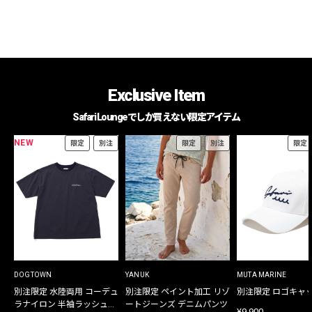
Exclusive Item
Safari Loungeでしか買えない限定アイテム
NEW
限定
別注
限定
別注
限定
DOGTOWN
YANUK
MUTA MARINE
別注限定 水陸両用 コーデュ
別注限定 ペイント加工 リゾ
別注限定 ロゴキャ
ラナイロン 半袖ラッシュガ
ートジーンズ デニムパンツ
¥9,900