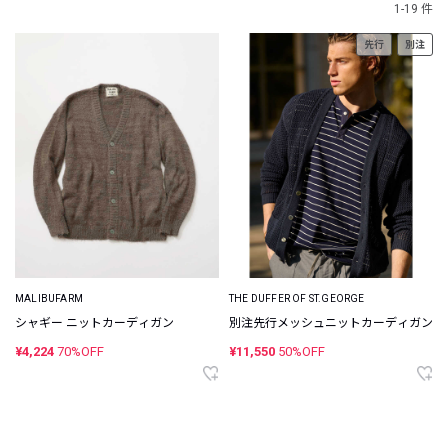
1-19 件
先行
別注
MALIBUFARM
THE DUFFER OF ST.GEORGE
シャギー ニットカーディガン
別注先行メッシュニットカーディガン
¥4,224
70%OFF
¥11,550
50%OFF