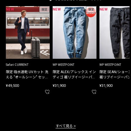
NEW
NEW
NEW
限定
限定
Safari CURRENT
WP WESTPOINT
WP WESTPOINT
限定 吸水速乾 UVカット 洗
限定 ALEX/アレックス イン
限定 SEAN/ショー
える "オールシーン" セット
ディゴ 裾リブイージーパン
裾リブイージーパン
アップ
ツ
¥49,500
¥31,900
¥31,900
すべて見る