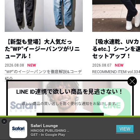
【新型も登場】大人気だっ
【吸水速乾、UV
た”WP”イージーパンツがリニ
るetc.】シーン
ューアル！
セットアップ！
NEW
NEW
2026.08.08
2026.08.07
“WP”のイージーパンツを徹底解説&コーデ
RECOMMEND ITEM vol.33
紹介
LINE ID連携で欲しい商品を見逃さない！
すべて見る
欲しい商品の買い逃しを防ぐ便利な通知をお届けします。
詳しくはこちら ＞
×
Safari Lounge
VIEW
HINODE PUBLISHING ..
GET - In Google Play
公式SNSアカウント