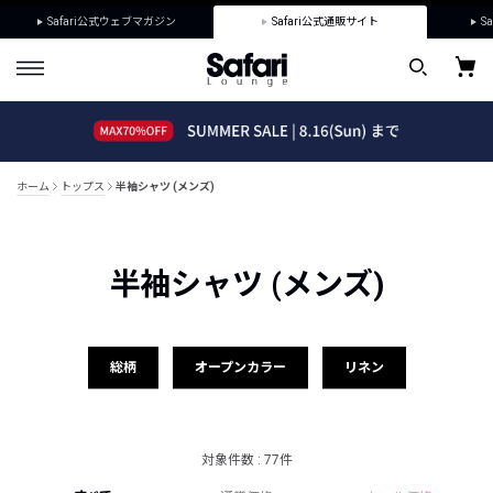
Safari公式ウェブマガジン
Safari公式通販サイト
Sa
ホーム
トップス
半袖シャツ (メンズ)
半袖シャツ (メンズ)
総柄
オープンカラー
リネン
対象件数 : 77件