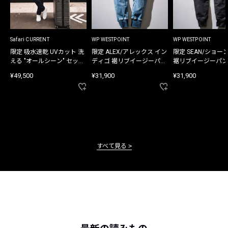
Safari CURRENT
WP WESTPOINT
WP WESTPOINT
限定 吸水速乾 UVカット 洗
限定 ALEX/アレックス イン
限定 SEAN/ショー
える "オールシーン" セット
ディゴ 裾リブイージーパン
裾リブイージーパン
アップ
ツ
¥49,500
¥31,900
¥31,900
すべて見る