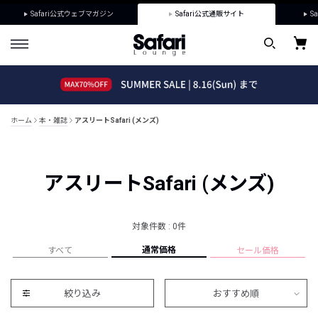
Safari公式ウェブマガジン
Safari公式通販サイト
Sa
ホーム
本・雑誌
アスリートSafari (メンズ)
アスリートSafari (メンズ)
対象件数 : 0件
通常価格
すべて
セール価格
絞り込み
おすすめ順