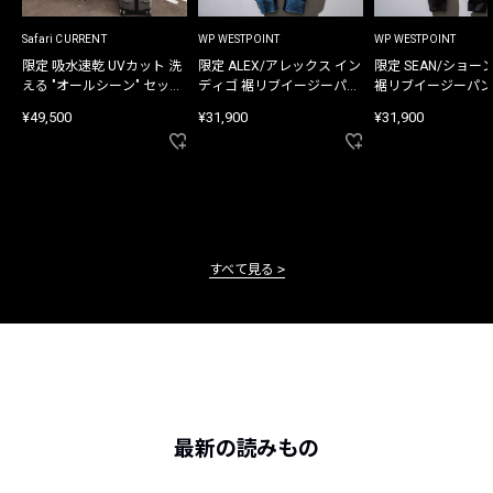
Safari CURRENT
WP WESTPOINT
WP WESTPOINT
限定 吸水速乾 UVカット 洗
限定 ALEX/アレックス イン
限定 SEAN/ショー
える "オールシーン" セット
ディゴ 裾リブイージーパン
裾リブイージーパン
アップ
ツ
¥49,500
¥31,900
¥31,900
すべて見る
最新の読みもの