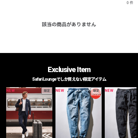
0 件
該当の商品がありません
Exclusive Item
Safari Loungeでしか買えない限定アイテム
NEW
NEW
NEW
限定
限定