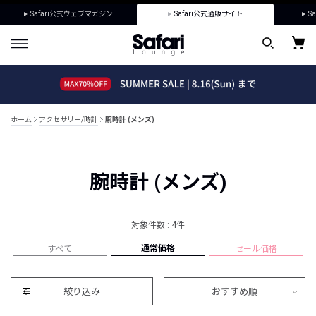
Safari公式ウェブマガジン
Safari公式通販サイト
Sa
ホーム
アクセサリー/時計
腕時計 (メンズ)
腕時計 (メンズ)
対象件数 : 4件
通常価格
すべて
セール価格
絞り込み
おすすめ順