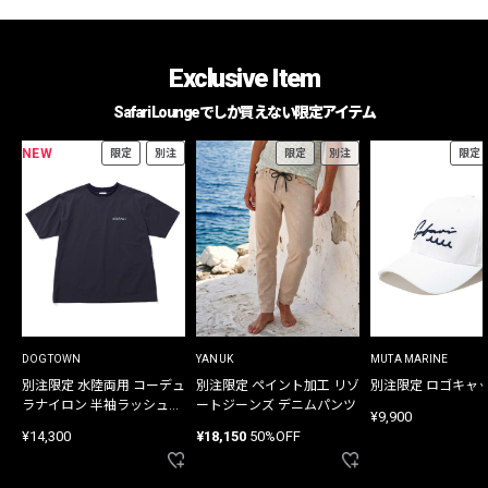
Exclusive Item
Safari Loungeでしか買えない限定アイテム
NEW
限定
別注
限定
別注
限定
DOGTOWN
YANUK
MUTA MARINE
別注限定 水陸両用 コーデュ
別注限定 ペイント加工 リゾ
別注限定 ロゴキャ
ラナイロン 半袖ラッシュガ
ートジーンズ デニムパンツ
¥9,900
ード
¥14,300
¥18,150
50%OFF