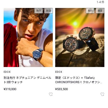
1-4 件
先行
別注
先行
限定
EDOX
EDOX
別注先行 ネプチュニアン デニムベル
限定〈エドックス〉×『Safari』
ト3針ウォッチ
CHRONOFFSHORE-1 クロノオフショ
ア 1 クロノグラフ オートマティック
¥319,000
¥533,500
サンセット スペシャルエディション