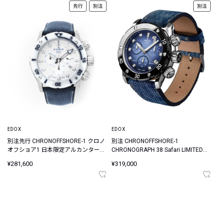
先行
別注
別注
EDOX
EDOX
別注先行 CHRONOFFSHORE-1 クロノ
別注 CHRONOFFSHORE-1
オフショア1 日本限定アルカンターラ
CHRONOGRAPH 38 Safari LIMITED
ベルト ウォッチ
EDITION / クロノオフショア1 クロノ
¥281,600
¥319,000
グラフ 38 サファリ リミテッド エデ
ィション