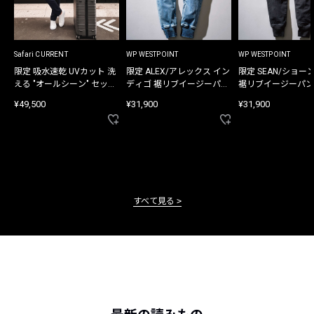
Safari CURRENT
WP WESTPOINT
WP WESTPOINT
限定 吸水速乾 UVカット 洗
限定 ALEX/アレックス イン
限定 SEAN/ショー
える "オールシーン" セット
ディゴ 裾リブイージーパン
裾リブイージーパン
アップ
ツ
¥49,500
¥31,900
¥31,900
すべて見る