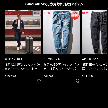
Safari Loungeでしか買えない限定アイテム
NEW
NEW
NEW
限定
限定
Safari CURRENT
WP WESTPOINT
WP WESTPOINT
限定 吸水速乾 UVカット 洗
限定 ALEX/アレックス イン
限定 SEAN/ショー
える "オールシーン" セット
ディゴ 裾リブイージーパン
裾リブイージーパン
アップ
ツ
¥49,500
¥31,900
¥31,900