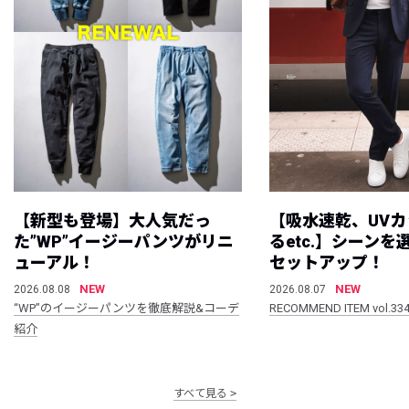
【新型も登場】大人気だっ
【吸水速乾、UV
た”WP”イージーパンツがリニ
るetc.】シーン
ューアル！
セットアップ！
NEW
NEW
2026.08.08
2026.08.07
“WP”のイージーパンツを徹底解説&コーデ
RECOMMEND ITEM vol.33
紹介
すべて見る