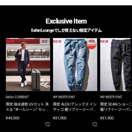
Exclusive Item
Safari Loungeでしか買えない限定アイテム
NEW
NEW
NEW
限定
限定
Safari CURRENT
WP WESTPOINT
WP WESTPOINT
限定 吸水速乾 UVカット 洗
限定 ALEX/アレックス イン
限定 SEAN/ショー
える "オールシーン" セット
ディゴ 裾リブイージーパン
裾リブイージーパン
アップ
ツ
¥49,500
¥31,900
¥31,900