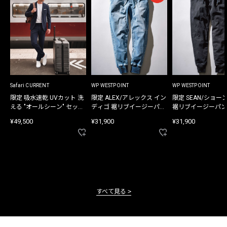
Safari CURRENT
WP WESTPOINT
WP WESTPOINT
限定 吸水速乾 UVカット 洗
限定 ALEX/アレックス イン
限定 SEAN/ショー
える "オールシーン" セット
ディゴ 裾リブイージーパン
裾リブイージーパン
アップ
ツ
¥49,500
¥31,900
¥31,900
すべて見る