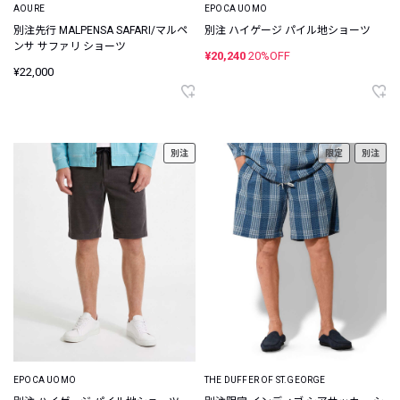
AOURE
EPOCA UOMO
別注先行 MALPENSA SAFARI/マルペ
別注 ハイゲージ パイル地ショーツ
ンサ サファリ ショーツ
¥20,240
20%OFF
¥22,000
別注
限定
別注
EPOCA UOMO
THE DUFFER OF ST.GEORGE