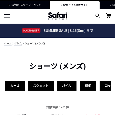
Safari公式ウェブマガジン
Safari公式通販サイト
Sa
ホーム
ボトム
ショーツ (メンズ)
ショーツ (メンズ)
カーゴ
スウェット
パイル
総柄
コット
対象件数 : 201件