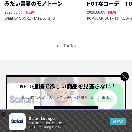
みたい真夏のモノトーン
HOTなコーデ｜TO
NEW
NEW
2026.08.06
2026.08.05
WEEKLY COORDINATE vol.240
POPULAR OUTFITS 7/29~8
すべて見る
公式SNSアカウント
LINE ID連携で欲しい商品を見逃さない！
欲しい商品の買い逃しを防ぐ便利な通知をお届けします。
詳しくはこちら ＞
×
Safari Lounge
VIEW
HINODE PUBLISHING ..
Safari Lounge アプリ
GET - In Google Play
限定の機能もあるアプリでサクサクお買い物