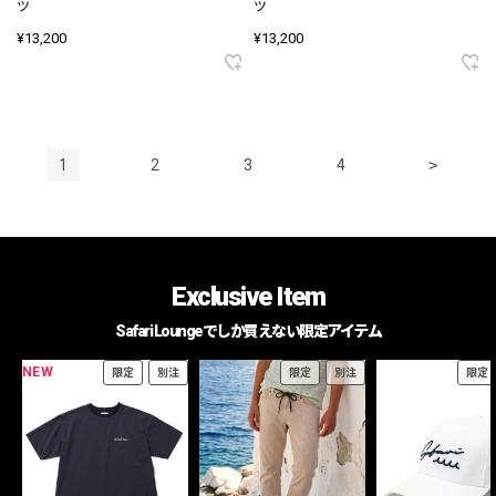
ツ
ツ
¥13,200
¥13,200
1
2
3
4
>
Exclusive Item
Safari Loungeでしか買えない限定アイテム
NEW
限定
別注
限定
別注
限定