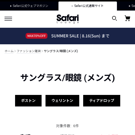
Safari公式ウェブマガジン
Safari公式通販サイト
Sa
ホーム
ファッション雑貨
サングラス/眼鏡 (メンズ)
サングラス/眼鏡 (メンズ)
ボストン
ウェリントン
ティアドロップ
対象件数 : 6件