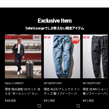
Exclusive Item
Safari Loungeでしか買えない限定アイテム
NEW
NEW
NEW
限定
限定
Safari CURRENT
WP WESTPOINT
WP WESTPOINT
限定 吸水速乾 UVカット 洗
限定 ALEX/アレックス イン
限定 SEAN/ショー
える "オールシーン" セット
ディゴ 裾リブイージーパン
裾リブイージーパン
アップ
ツ
¥49,500
¥31,900
¥31,900