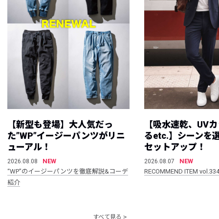
【新型も登場】大人気だっ
【吸水速乾、UV
た”WP”イージーパンツがリニ
るetc.】シーン
ューアル！
セットアップ！
NEW
NEW
2026.08.08
2026.08.07
“WP”のイージーパンツを徹底解説&コーデ
RECOMMEND ITEM vol.33
紹介
すべて見る