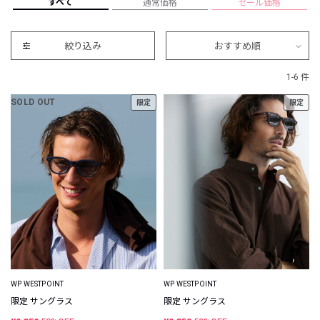
すべて
通常価格
セール価格
絞り込み
おすすめ順
1-6 件
SOLD OUT
限定
限定
WP WESTPOINT
WP WESTPOINT
限定 サングラス
限定 サングラス