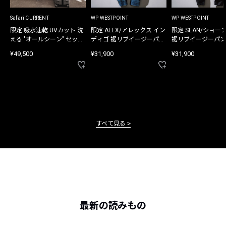
Safari CURRENT
WP WESTPOINT
WP WESTPOINT
限定 吸水速乾 UVカット 洗
限定 ALEX/アレックス イン
限定 SEAN/ショー
える "オールシーン" セット
ディゴ 裾リブイージーパン
裾リブイージーパン
アップ
ツ
¥49,500
¥31,900
¥31,900
すべて見る
最新の読みもの