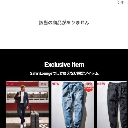
0 件
該当の商品がありません
Exclusive Item
Safari Loungeでしか買えない限定アイテム
NEW
NEW
NEW
限定
限定