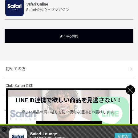
Safari Online
Safari公式ウェブマガジン
よくある質問
初めての方
Club Safariとは
LINE ID連携で欲しい商品を見逃さない！
ショッピングガイド
欲しい商品の買い逃しを防ぐ便利な通知をお届けします。
会社概要・規約
詳しくはこちら ＞
×
Safari Lounge
VIEW