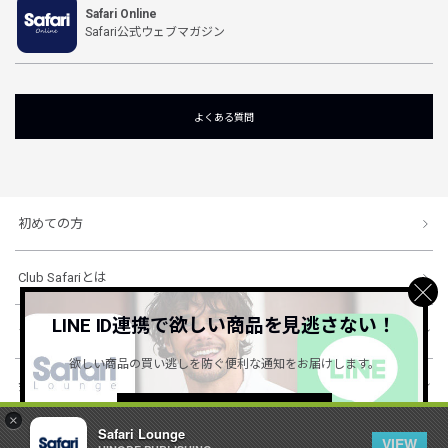
Safari Online
Safari公式ウェブマガジン
よくある質問
初めての方
Club Safariとは
LINE ID連携で欲しい商品を見逃さない！
ショッピングガイド
欲しい商品の買い逃しを防ぐ便利な通知をお届けします。
会社概要・規約
詳しくはこちら ＞
×
Safari Lounge
VIEW