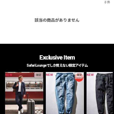
0 件
該当の商品がありません
Exclusive Item
Safari Loungeでしか買えない限定アイテム
NEW
NEW
NEW
限定
限定