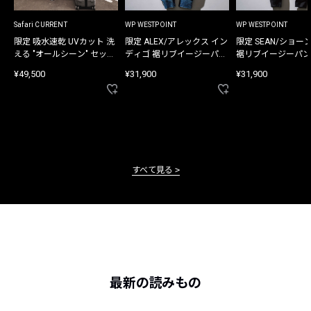
Safari CURRENT
WP WESTPOINT
WP WESTPOINT
限定 吸水速乾 UVカット 洗
限定 ALEX/アレックス イン
限定 SEAN/ショー
える "オールシーン" セット
ディゴ 裾リブイージーパン
裾リブイージーパン
アップ
ツ
¥49,500
¥31,900
¥31,900
すべて見る
最新の読みもの