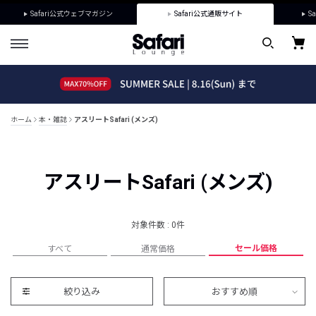
Safari公式ウェブマガジン
Safari公式通販サイト
Sa
ホーム
本・雑誌
アスリートSafari (メンズ)
アスリートSafari (メンズ)
対象件数 : 0件
セール価格
すべて
通常価格
絞り込み
おすすめ順