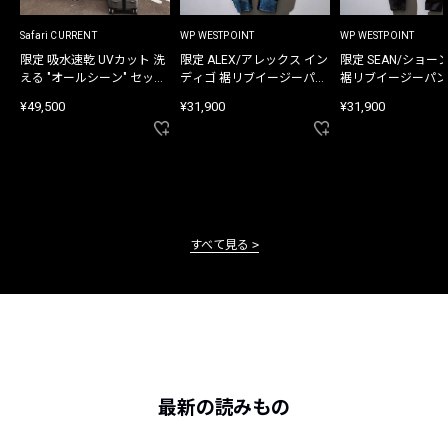
Safari CURRENT
WP WESTPOINT
WP WESTPOINT
限定 吸水速乾 UVカット 洗
限定 ALEX/アレックス イン
限定 SEAN/ショー
える "オールシーン" セット
ディゴ 裾リブイージーパン
裾リブイージーパン
アップ
ツ
¥49,500
¥31,900
¥31,900
すべて見る
最新の読みもの