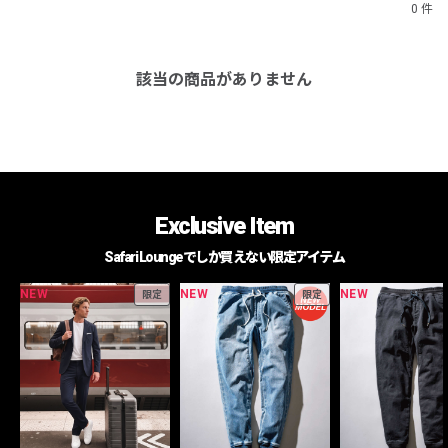
0 件
該当の商品がありません
Exclusive Item
Safari Loungeでしか買えない限定アイテム
NEW
NEW
NEW
限定
限定