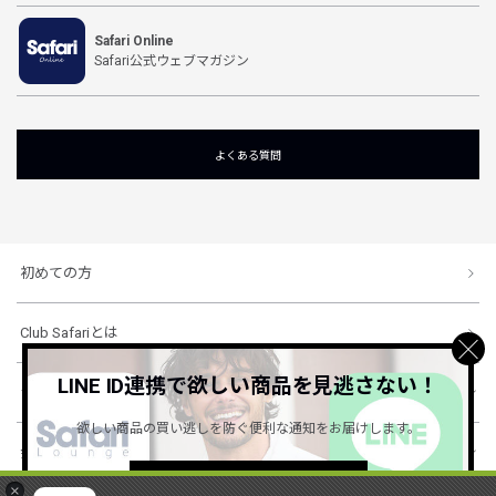
Safari Online
Safari公式ウェブマガジン
よくある質問
初めての方
Club Safariとは
LINE ID連携で欲しい商品を見逃さない！
ショッピングガイド
欲しい商品の買い逃しを防ぐ便利な通知をお届けします。
会社概要・規約
詳しくはこちら ＞
×