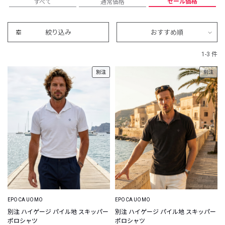
セール価格
すべて
通常価格
絞り込み
おすすめ順
1-3 件
別注
別注
EPOCA UOMO
EPOCA UOMO
別注 ハイゲージ パイル地 スキッパー
別注 ハイゲージ パイル地 スキッパー
ポロシャツ
ポロシャツ