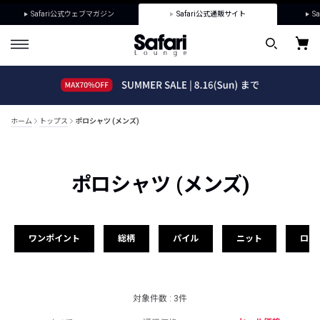
Safari公式ウェブマガジン
Safari公式通販サイト
Sa
ホーム
トップス
ポロシャツ (メンズ)
ポロシャツ (メンズ)
ワンポイント
総柄
パイル
ニット
ロゴ
対象件数 : 3件