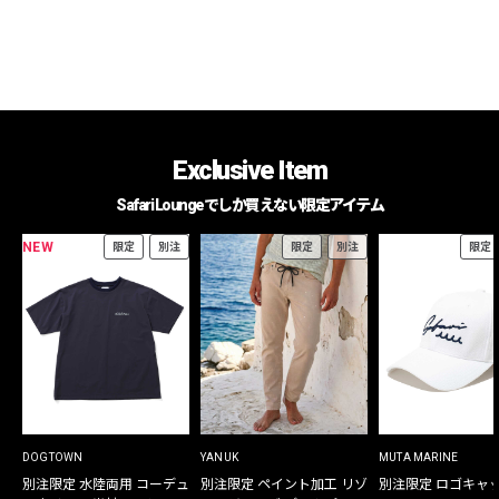
Exclusive Item
Safari Loungeでしか買えない限定アイテム
NEW
限定
別注
限定
別注
限定
DOGTOWN
YANUK
MUTA MARINE
別注限定 水陸両用 コーデュ
別注限定 ペイント加工 リゾ
別注限定 ロゴキャ