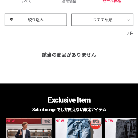
セール価格
すべて
通常価格
絞り込み
おすすめ順
0 件
該当の商品がありません
Exclusive Item
Safari Loungeでしか買えない限定アイテム
NEW
NEW
NEW
限定
限定