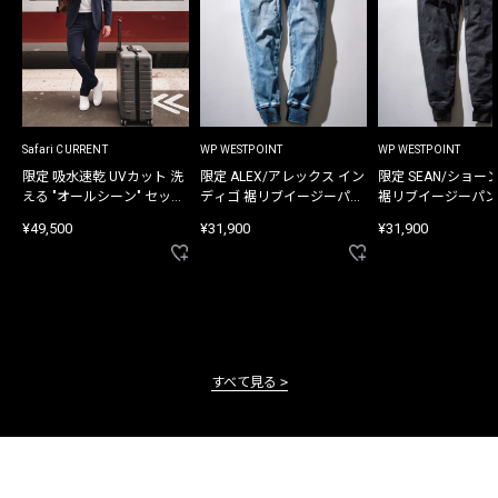
Safari CURRENT
WP WESTPOINT
WP WESTPOINT
限定 吸水速乾 UVカット 洗
限定 ALEX/アレックス イン
限定 SEAN/ショー
える "オールシーン" セット
ディゴ 裾リブイージーパン
裾リブイージーパン
アップ
ツ
¥49,500
¥31,900
¥31,900
すべて見る