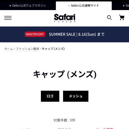
Safari公式ウェブマガジン
Safari公式通販サイト
Sa
ホーム
ファッション雑貨
キャップ (メンズ)
キャップ (メンズ)
ロゴ
メッシュ
対象件数 : 0件