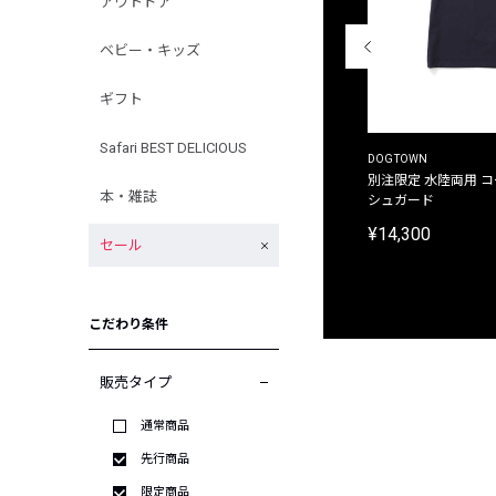
アウトドア
ベビー・キッズ
ギフト
Safari BEST DELICIOUS
THE DUFFER OF ST.GEORGE
DOGTOWN
別注限定 ピグメントダイ バックプリント サーフ
別注限定 水陸両用 
本・雑誌
プリントTシャツ
シュガード
¥9,900
¥14,300
セール
こだわり条件
販売タイプ
通常商品
先行商品
限定商品