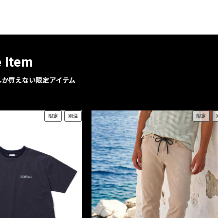
e Item
geでしか買えない限定アイテム
限定
別注
限定