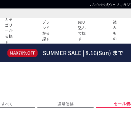
Safari公式ウェブマガジ
カテ
ブラ
絞り
読
ゴリ
ンド
込ん
み
ーか
から
で探
も
ら探
探す
す
の
す
読みもの
ガイド
ー
すべての記事
ショッピング
2026年のイチオシTシャツ！
初めての方
“WP”のイージーパンツを徹底解説&コ
Club Safari
ーデ紹介
よくある質問
HOTなコーデ TOP20
会社概要
ディネート
新ブランドご紹介！
会員利用規約
セール価
すべて
通常価格
人気記事ランキング
プライバシー
バイヤーズ レコメンド
特定商取引に
今週の別注アイテム
ウィークリーコーデ