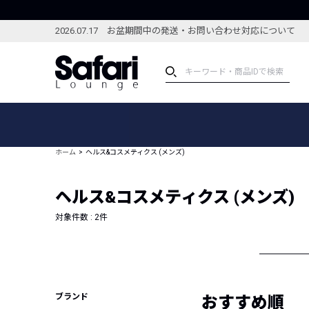
2026.07.17 お盆期間中の発送・お問い合わせ対応について
アイテム
スペシャル
カテゴリーから探す
スペシャルフィーチャ
ホーム
ヘルス&コスメティクス (メンズ)
ブランドから探す
特集記事
絞り込んで探す
ヘルス&コスメティクス (メンズ)
新着アイテム
コーディネート
編集部のおすすめアイテム
対象件数 :
2
件
編集部のおすすめコー
ランキング
雑誌・カタログ掲載アイテム
セール
ブランド
おすすめ順