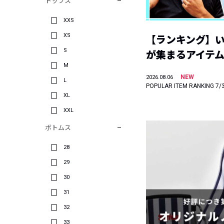
トップス
XXS
XS
【ランキング】
S
が集まるアイテムは
M
NEW
2026.08.06
L
POPULAR ITEM RANKING 7/
XL
XXL
ボトムス
28
29
30
31
32
33