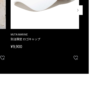
MUTA MARINE
CROSSLEY
ム
別注限定 ロゴキャップ
別注限定 ノースリ
¥9,900
¥8,580
40%OFF