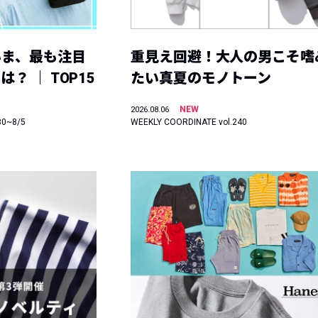
いま、最も注目
重見え回避！大人の男こそ嗜
？ ｜ TOP15
たい真夏のモノトーン
NEW
2026.08.06
30~8/5
WEEKLY COORDINATE vol.240