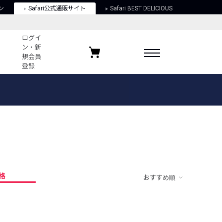
ン
Safari公式通販サイト
Safari BEST DELICIOUS
ログイ
ン・新
規会員
登録
ログイン・新規会員登録
お気に入りアイテム
ガイド
お気に入りブランド
お気に入り記事
最近チェックしたアイテム
格
おすすめ順
ポリシー
関する法律