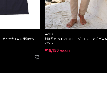
YANUK
コーデュラナイロン 半袖ラッ
別注限定 ペイント加工 リゾートジーンズ デニ
パンツ
¥18,150
50%OFF