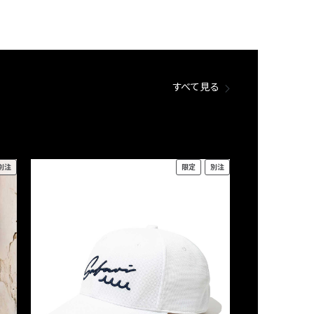
すべて見る
別注
限定
別注