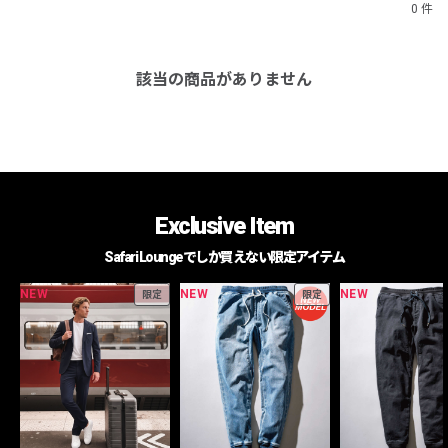
0 件
該当の商品がありません
Exclusive Item
Safari Loungeでしか買えない限定アイテム
NEW
NEW
NEW
限定
限定