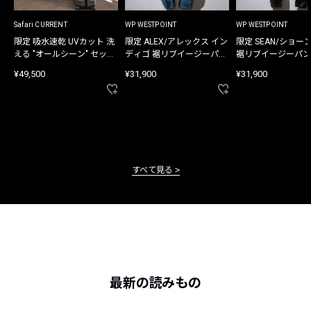
Safari CURRENT
WP WESTPOINT
WP WESTPOINT
限定 吸水速乾 UVカット 洗
限定 ALEX/アレックス イン
限定 SEAN/ショー
える "オールシーン" セット
ディゴ 裾リブイージーパン
裾リブイージーパン
アップ
ツ
¥49,500
¥31,900
¥31,900
すべて見る
最新の読みもの