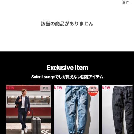
0 件
該当の商品がありません
Exclusive Item
Safari Loungeでしか買えない限定アイテム
NEW
NEW
NEW
限定
限定