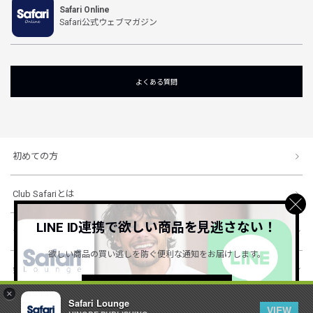
Safari Online
Safari公式ウェブマガジン
よくある質問
初めての方
Club Safariとは
LINE ID連携で欲しい商品を見逃さない！
ショッピングガイド
欲しい商品の買い逃しを防ぐ便利な通知をお届けします。
会社概要・規約
詳しくはこちら ＞
×
Safari Lounge
VIEW