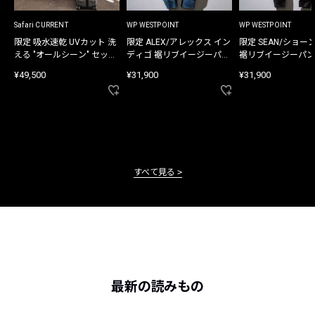
Safari CURRENT
WP WESTPOINT
WP WESTPOINT
限定 吸水速乾 UVカット 洗
限定 ALEX/アレックス イン
限定 SEAN/ショー
える "オールシーン" セット
ディゴ 裾リブイージーパン
裾リブイージーパン
アップ
ツ
¥49,500
¥31,900
¥31,900
すべて見る
最新の読みもの