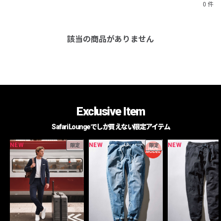
0 件
該当の商品がありません
Exclusive Item
Safari Loungeでしか買えない限定アイテム
NEW
NEW
NEW
限定
限定