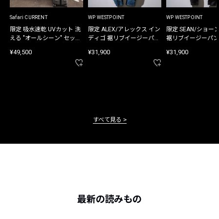
Safari CURRENT
WP WESTPOINT
WP WESTPOINT
限定 吸水速乾 UVカット 洗
限定 ALEX/アレックス イン
限定 SEAN/ショー
える "オールシーン" セット
ディゴ 裾リブイージーパン
裾リブイージーパン
アップ
ツ
¥49,500
¥31,900
¥31,900
すべて見る
最新の読みもの