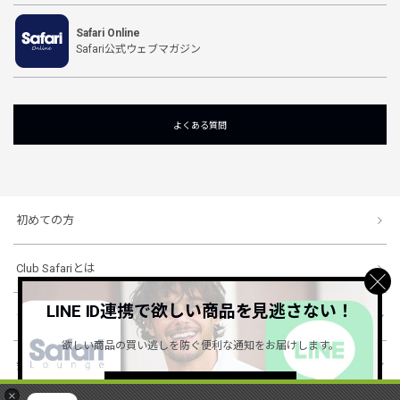
Safari Online
Safari公式ウェブマガジン
よくある質問
初めての方
Club Safariとは
LINE ID連携で欲しい商品を見逃さない！
ショッピングガイド
欲しい商品の買い逃しを防ぐ便利な通知をお届けします。
会社概要・規約
詳しくはこちら ＞
×