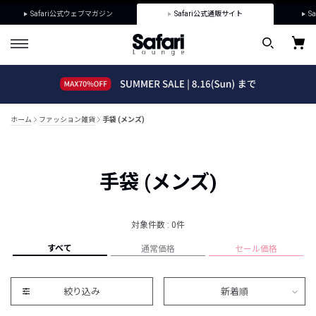
Safari公式ウェブマガジン
Safari公式通販サイト
Sa
ホーム
ファッション雑貨
手袋 (メンズ)
手袋 (メンズ)
対象件数 : 0件
すべて
通常価格
セール価格
絞り込み
新着順