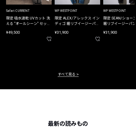
Safari CURRENT
WP WESTPOINT
WP WESTPOINT
限定 吸水速乾 UVカット 洗
限定 ALEX/アレックス イン
限定 SEAN/ショー
える "オールシーン" セット
ディゴ 裾リブイージーパン
裾リブイージーパン
アップ
ツ
¥49,500
¥31,900
¥31,900
すべて見る
最新の読みもの