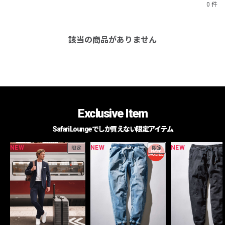
0 件
該当の商品がありません
Exclusive Item
Safari Loungeでしか買えない限定アイテム
NEW
NEW
NEW
限定
限定