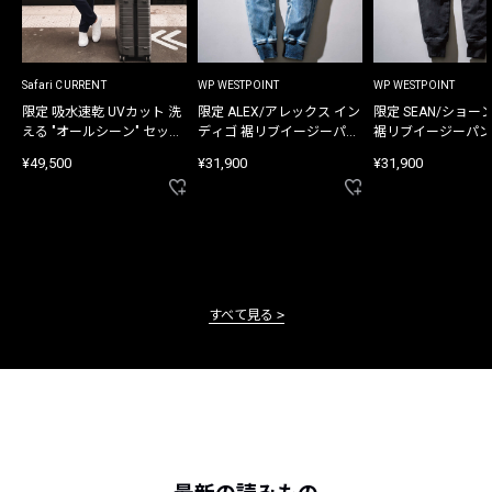
Safari CURRENT
WP WESTPOINT
WP WESTPOINT
限定 吸水速乾 UVカット 洗
限定 ALEX/アレックス イン
限定 SEAN/ショー
える "オールシーン" セット
ディゴ 裾リブイージーパン
裾リブイージーパン
アップ
ツ
¥49,500
¥31,900
¥31,900
すべて見る