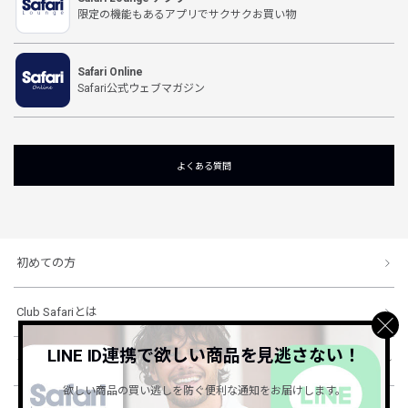
限定の機能もあるアプリでサクサクお買い物
Safari Online
Safari公式ウェブマガジン
よくある質問
初めての方
Club Safariとは
LINE ID連携で欲しい商品を見逃さない！
ショッピングガイド
欲しい商品の買い逃しを防ぐ便利な通知をお届けします。