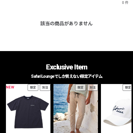
0 件
該当の商品がありません
Exclusive Item
Safari Loungeでしか買えない限定アイテム
NEW
限定
別注
限定
別注
限定