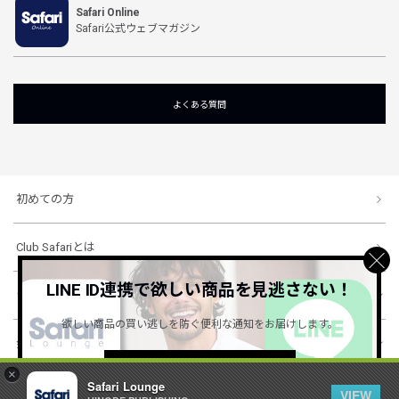
Safari Online
Safari公式ウェブマガジン
よくある質問
初めての方
Club Safariとは
LINE ID連携で欲しい商品を見逃さない！
ショッピングガイド
欲しい商品の買い逃しを防ぐ便利な通知をお届けします。
会社概要・規約
詳しくはこちら ＞
×
Safari Lounge
VIEW