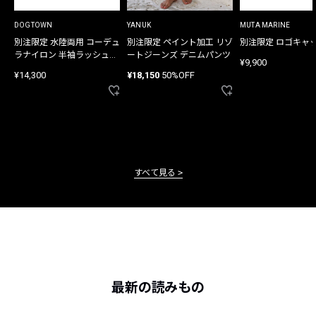
DOGTOWN
YANUK
MUTA MARINE
別注限定 水陸両用 コーデュ
別注限定 ペイント加工 リゾ
別注限定 ロゴキャ
ラナイロン 半袖ラッシュガ
ートジーンズ デニムパンツ
¥9,900
ード
¥14,300
¥18,150
50%OFF
すべて見る
最新の読みもの