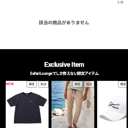
0 件
該当の商品がありません
Exclusive Item
Safari Loungeでしか買えない限定アイテム
NEW
限定
別注
限定
別注
限定