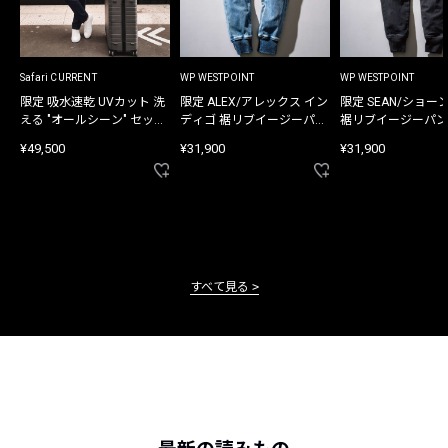
Safari CURRENT
WP WESTPOINT
WP WESTPOINT
限定 吸水速乾 UVカット 洗
限定 ALEX/アレックス イン
限定 SEAN/ショー
える "オールシーン" セット
ディゴ 裾リブイージーパン
裾リブイージーパン
アップ
ツ
¥49,500
¥31,900
¥31,900
すべて見る