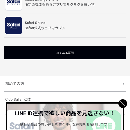
限定の機能もあるアプリでサクサクお買い物
Safari Online
Safari公式ウェブマガジン
よくある質問
初めての方
Club Safariとは
LINE ID連携で欲しい商品を見逃さない！
ショッピングガイド
欲しい商品の買い逃しを防ぐ便利な通知をお届けします。