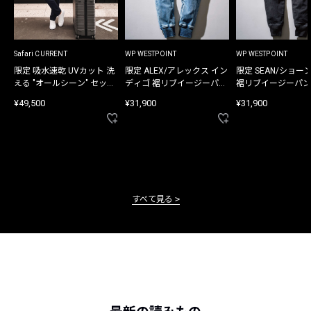
Safari CURRENT
WP WESTPOINT
WP WESTPOINT
限定 吸水速乾 UVカット 洗
限定 ALEX/アレックス イン
限定 SEAN/ショー
える "オールシーン" セット
ディゴ 裾リブイージーパン
裾リブイージーパン
アップ
ツ
¥49,500
¥31,900
¥31,900
すべて見る