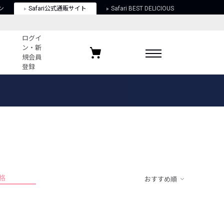
ン
Safari公式通販サイト
Safari BEST DELICIOUS
ログイ
ン・新
規会員
登録
ログイン・新規会員登録
お気に入りアイテム
ガイド
お気に入りブランド
お気に入り記事
最近チェックしたアイテム
格
おすすめ順
ポリシー
関する法律