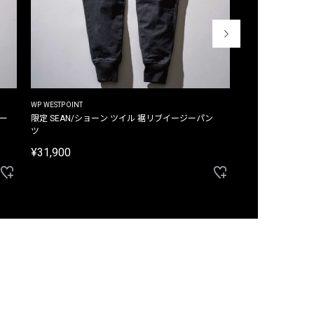
WP WESTPOINT
WP WESTPOINT
ジー
限定 SEAN/ショーン ツイル 裾リブイージーパン
限定 DAVID/デイヴィッド インデ
ツ
イージーパンツ
¥31,900
¥33,000