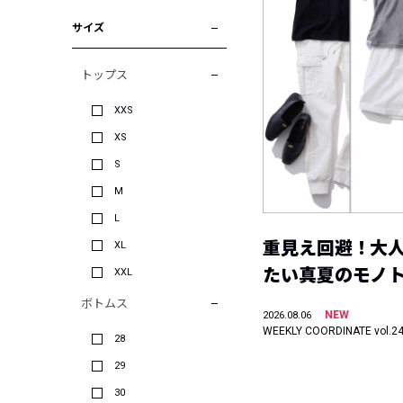
サイズ
トップス
XXS
XS
S
M
L
重見え回避！大
XL
たい真夏のモノ
XXL
ボトムス
NEW
2026.08.06
WEEKLY COORDINATE vol.2
28
29
30