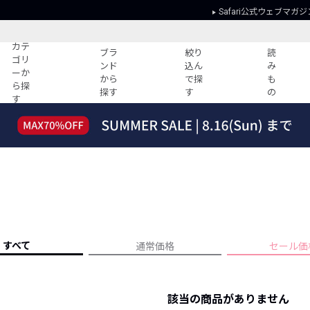
Safari公式ウェブマガジ
カテ
ブラ
絞り
読
ゴリ
ンド
込ん
み
ーか
から
で探
も
ら探
探す
す
の
す
読みもの
ガイド
ー
すべての記事
ショッピング
2026年のイチオシTシャツ！
初めての方
“WP”のイージーパンツを徹底解説&コ
Club Safari
ーデ紹介
よくある質問
HOTなコーデ TOP20
会社概要
ディネート
新ブランドご紹介！
会員利用規約
すべて
通常価格
セール価
人気記事ランキング
プライバシー
バイヤーズ レコメンド
特定商取引に
今週の別注アイテム
該当の商品がありません
ウィークリーコーデ