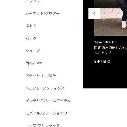
トップス
ジャケット/アウター
ボトム
バッグ
ACANTHUS
Safari CURRENT
別注限定 フード付き チェックシャツジャケット
限定 吸水速乾 UVカッ
シューズ
ットアップ
¥31,900
¥49,500
財布/小物
アクセサリー/時計
ヘルス&コスメティクス
インテリア/ルームアイテム
モバイル/ステーショナリー
サーフ/マリングッズ