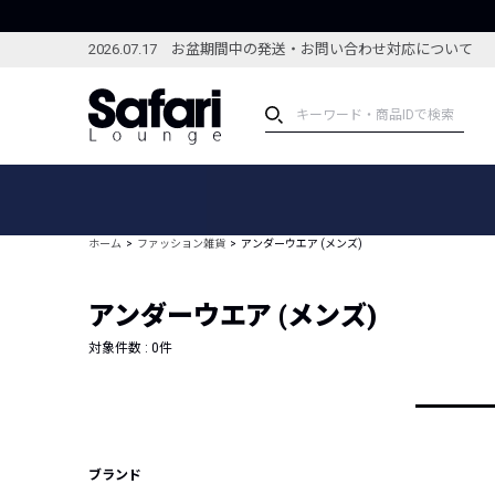
2026.07.17 お盆期間中の発送・お問い合わせ対応について
アイテム
スペシャル
カテゴリーから探す
スペシャルフィーチャ
ホーム
ファッション雑貨
アンダーウエア (メンズ)
ブランドから探す
特集記事
絞り込んで探す
アンダーウエア (メンズ)
新着アイテム
コーディネート
編集部のおすすめアイテム
対象件数 :
0
件
編集部のおすすめコー
ランキング
雑誌・カタログ掲載アイテム
セール
ブランド