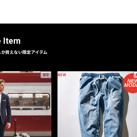
レコメンドアイテム
ピックアップアイテム
フォーカスブランド
セールおすすめアイテム
e Item
人気アイテム TOP 15
geでしか買えない限定アイテム
NEW
限定