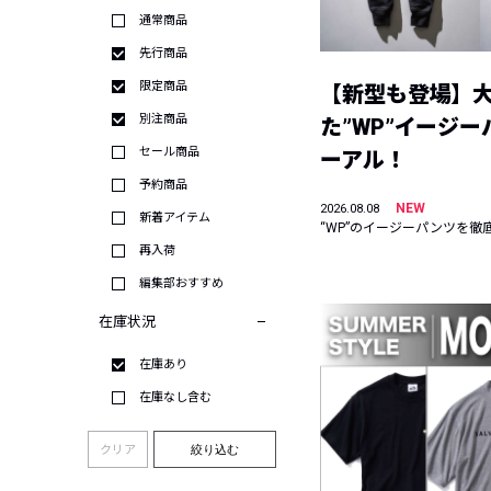
通常商品
先行商品
限定商品
【新型も登場】
別注商品
た”WP”イージ
セール商品
ーアル！
予約商品
NEW
2026.08.08
新着アイテム
“WP”のイージーパンツを徹
再入荷
編集部おすすめ
在庫状況
在庫あり
在庫なし含む
クリア
絞り込む