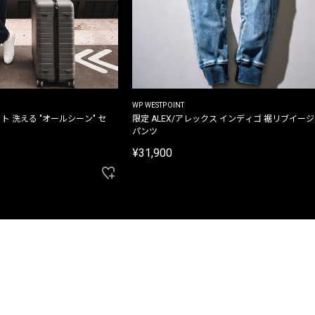
WP WESTPOINT
ト 洗える "オールシーン" セ
限定 ALEX/アレックス インディゴ 裾リブイー
パンツ
¥31,900