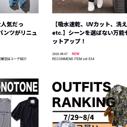
大人気だっ
【吸水速乾、UVカット、洗
ーパンツがリニュ
etc.】シーンを選ばない万能
ットアップ！
NEW
2026.08.07
底解説&コーデ紹介
RECOMMEND ITEM vol.334