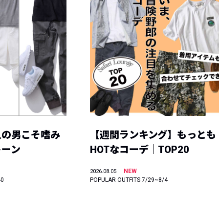
人の男こそ嗜み
【週間ランキング】もっとも
トーン
HOTなコーデ｜TOP20
NEW
2026.08.05
40
POPULAR OUTFITS 7/29~8/4