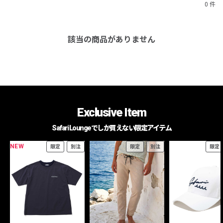
0 件
該当の商品がありません
Exclusive Item
Safari Loungeでしか買えない限定アイテム
NEW
限定
別注
限定
別注
限定