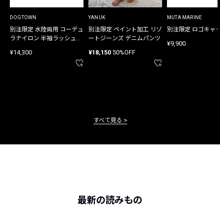
DOGTOWN
YANUK
MUTA MARINE
別注限定 水陸両用 コーデュ
別注限定 ペイント加工 リゾ
別注限定 ロゴキャ
ラナイロン 半袖ラッシュガ
ートジーンズ デニムパンツ
¥9,900
ード
¥14,300
¥18,150
50%OFF
すべて見る
最新の読みもの